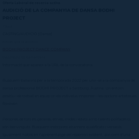
Oferta Laboral de recerca activa
AUDICIÓ DE LA COMPANYIA DE DANSA BODHI
PROJECT
Tipus
CÀSTING/AUDICIÓ [Dansa]
Entitat que la promou
BODHI PROJECT DANCE COMPANY
Descripció i/o Comentaris:
Informació que apareix a la URL de la convocatoria:
Busquem ballarins per a la temporada 2022 per unir-se a la companyia de
dansa professional BODHI PROJECT a Salzburg, Àustria. Un entorn
positiu i de treball en equip on els individus importen i les opcions artístiques
floreixen.
Persones de tots els gèneres, ètnies, mides i edats amb talents polifacètics
són benvinguts. Busquem intèrprets altament qualificats i versàtils,
igualment hàbils en l'aprenentatge del repertori existent, així com d'una