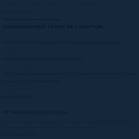
ID210909112348 · Publicada el 10/09/2021 · Caduca el 28/09/2021
CADUCA EN 5 DIES
Oferta Laboral de recerca activa
COORDINADOR/A TÈCNIC DE L'AUDITORI
Tipus
SELECCIÓ DE PERSONAL [ENTITAT PÚBLICA] [Tècnic/a escena]
Entitat que la promou
CONSORCI DE L'AUDITORI I L'ORQUESTRA
Condicions Laborals
Les Condicions Laborals consten a l'enllaç 'Consulta tota la informació' que
trobaràs al final d'aquesta oferta.
Termini d'inscripció
Fins al 28/09/2021
·
Consulta
tota la informació
ID210915130453 · Publicada el 17/09/2021 · Caduca el 28/09/2021
CADUCA EN 5 DIES