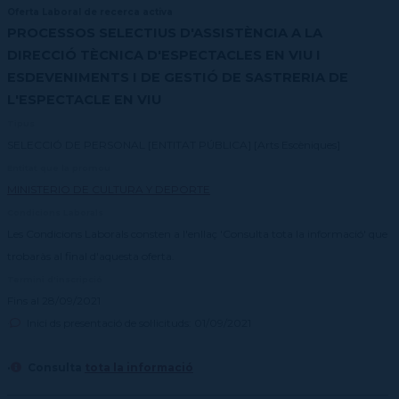
Oferta Laboral de recerca activa
PROCESSOS SELECTIUS D'ASSISTÈNCIA A LA
DIRECCIÓ TÈCNICA D'ESPECTACLES EN VIU I
ESDEVENIMENTS I DE GESTIÓ DE SASTRERIA DE
L'ESPECTACLE EN VIU
Tipus
SELECCIÓ DE PERSONAL [ENTITAT PÚBLICA] [Arts Escèniques]
Entitat que la promou
MINISTERIO DE CULTURA Y DEPORTE
Condicions Laborals
Les Condicions Laborals consten a l'enllaç 'Consulta tota la informació' que
trobaràs al final d'aquesta oferta.
Termini d'inscripció
Fins al 28/09/2021
·
Inici ds presentació de sol·licituds: 01/09/2021
·
Consulta
tota la informació