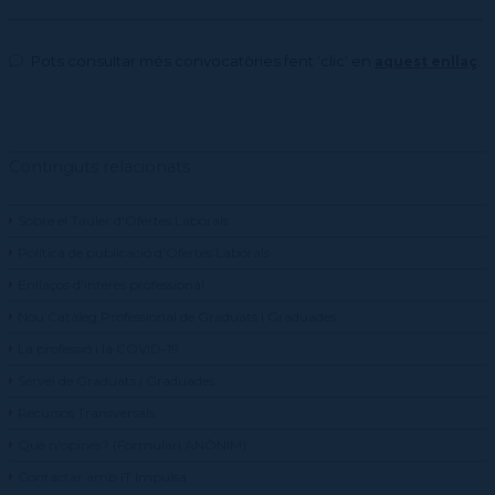
Pots consultar més convocatòries fent ‘clic’ en
.
aquest enllaç
Continguts relacionats
Sobre el Tauler d'Ofertes Laborals
Política de publicació d'Ofertes Laborals
Enllaços d'interès professional
Nou Catàleg Professional de Graduats i Graduades
La professió i la COVID-19
Servei de Graduats i Graduades
Recursos Transversals
Què n'opines? (Formulari ANÒNIM)
Contactar amb IT Impulsa