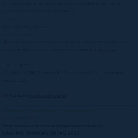
implicació activa en les noves creacions amb excel·lents habilitats en
improvisació i presència escènica madura.
Contacte
·
info@bodhiproject.at
Condicions Laborals
·
No hem pogut assabentar-nos de les condicions laborals. Abans de
considerar aquesta oferta, et recomanem consultar
aquest enllaç
.
Termini d'inscripció
Fins al 01/10/2021
·
AUDICIÓ OBERTA els dies 16 + 17 d'octubre de 2021 (Només amb
preinscripció)
·
Consulta
tota la informació
ID210916113035 · Publicada el 17/09/2021 · Caduca el 08/10/2021
CADUCA EN 15 DIES
Oferta Laboral de tercers que ens han demanat difondre
CÀSTING JUMPING DUCKS 2021