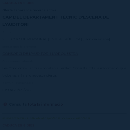
CADUCA EN 6 DIES
Oferta Laboral de recerca activa
CAP DEL DEPARTAMENT TÈCNIC D'ESCENA DE
L'AUDITORI
Tipus
SELECCIÓ DE PERSONAL [ENTITAT PÚBLICA] [Tècnic/a escena]
Entitat que la promou
CONSORCI DE L'AUDITORI I L'ORQUESTRA
Condicions Laborals
Les Condicions Laborals consten a l'enllaç 'Consulta tota la informació' que
trobaràs al final d'aquesta oferta.
Termini d'inscripció
Fins al 29/09/2021
·
Consulta
tota la informació
ID210830174938 · Publicada el 03/09/2021 · Caduca el 01/10/2021
CADUCA EN 8 DIES