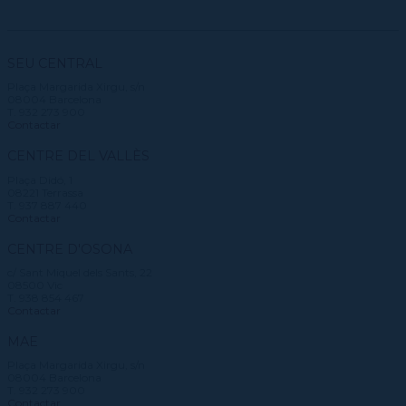
SEU CENTRAL
Plaça Margarida Xirgu, s/n
08004 Barcelona
T. 932 273 900
Contactar
CENTRE DEL VALLÈS
Plaça Didó, 1
08221 Terrassa
T. 937 887 440
Contactar
CENTRE D'OSONA
c/ Sant Miquel dels Sants, 22
08500 Vic
T. 938 854 467
Contactar
MAE
Plaça Margarida Xirgu, s/n
08004 Barcelona
T. 932 273 900
Contactar