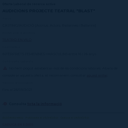
Oferta Laboral de recerca activa
AUDICIONS PROJECTE TEATRAL "BLAST"
Tipus
CÀSTING/AUDICIÓ [Actrius, Actors, Ballarines i Ballarins]
Entitat que la promou
TEATRO EN VILO
Destinada a
INTÈRPRETS FEMENINES I MASCULINS entre 16 i 26 anys
Condicions Laborals
·
No hem pogut assabentar-nos de les condicions laborals. Abans de
considerar aquesta oferta, et recomanem consultar
aquest enllaç
.
Termini d'inscripció
Fins al 26/09/2021
·
Consulta
tota la informació
ID210816124832 · Publicada el 20/08/2021 · Caduca el 28/09/2021
CADUCA EN 5 DIES