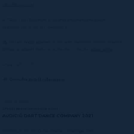
TEATRE KURSAAL
Destinada a
ACTRIUS I ACTORS entre 16 i 25 anys amb especialització en
INTERPRETACIÓ EN ART DRAMÀTIC
Condicions Laborals
·
No hem pogut assabentar-nos de les condicions laborals. Abans de
considerar aquesta oferta, et recomanem consultar
aquest enllaç
.
Termini d'inscripció
Fins al 04/10/2021
·
Consulta
tota la informació
ID210907133339 · Publicada el 10/09/2021 · Caduca el 24/09/2021
CADUCA DEMÀ
Oferta Laboral de recerca activa
AUDICIÓ DART DANCE COMPANY 2021
Tipus
CÀSTING/AUDICIÓ [Dansa clàssica i contemporània]