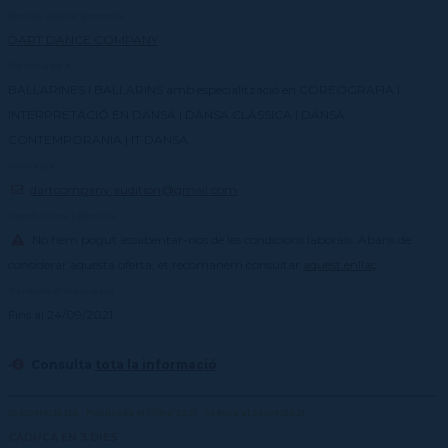
Entitat que la promou
DART DANCE COMPANY
Destinada a
BALLARINES I BALLARINS amb especialització en COREOGRAFIA I
INTERPRETACIÓ EN DANSA | DANSA CLÀSSICA | DANSA
CONTEMPORÀNIA | IT DANSA
Contacte
·
dartcompany.audition@gmail.com
Condicions Laborals
·
No hem pogut assabentar-nos de les condicions laborals. Abans de
considerar aquesta oferta, et recomanem consultar
aquest enllaç
.
Termini d'inscripció
Fins al 24/09/2021
·
Consulta
tota la informació
ID210916135210 · Publicada el 17/09/2021 · Caduca el 26/09/2021
CADUCA EN 3 DIES