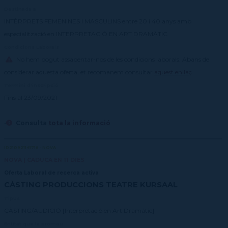
Dansa en Xarxa
CSD
CPD (Dansa clàssica | Contemporània | Espanyola)
Eines de gestió acadèmica
Destinada a
Protocol àmbit educatiu
Jornades Scanner
Formació Dansa en Xarxa
CPD
Secretaries acadèmiques
INTÈRPRETS FEMENINES I MASCULINS entre 20 i 40 anys amb
Masterclass Dansa en Xarxa
Recerca històrica sobre Teatre Independent
ESTAE
especialització en INTERPRETACIÓ EN ART DRAMÀTIC
Diccionari de Dansa Clàssica
Condicions Laborals
·
No hem pogut assabentar-nos de les condicions laborals. Abans de
considerar aquesta oferta, et recomanem consultar
aquest enllaç
.
Termini d'inscripció
Fins al 23/09/2021
·
Consulta
tota la informació
ID210921141716 · NOVA
NOVA | CADUCA EN 11 DIES
Oferta Laboral de recerca activa
CÀSTING PRODUCCIONS TEATRE KURSAAL
Tipus
CÀSTING/AUDICIÓ [Interpretació en Art Dramàtic]
Entitat que la promou