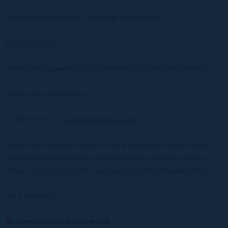
Tipus
CÀSTING/AUDICIÓ [Actors i Actrius de Teatre Musical ]
Entitat que la promou
JUMPING DUCKS
Destinada a
Persones amb especialització en INTERPRETACIÓ EN ART DRAMÀTIC
Altres requisits per a poder aspirar a la Convocatòria:
Anglès: Nadiu o Nivell nadiu.
Contacte
·
652904103 ·
nuria@jumpingducks.com
Condicions Laborals
Consten a la fitxa que ha omplert l'Entitat que promou aquesta Oferta
Laboral de Tercers que ens han demanat difondre i que pots consultar a
l'enllaç 'Consulta tota la informació' que hi ha al final d'aquesta oferta.
Termini d'inscripció
Fins al 08/10/2021
·
Consulta
tota la informació