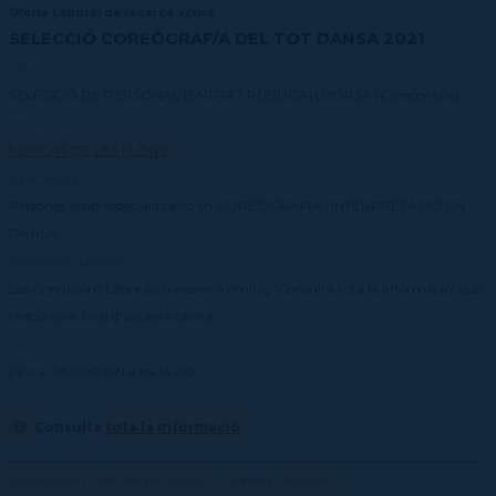
Oferta Laboral de recerca activa
SELECCIÓ COREÒGRAF/A DEL TOT DANSA 2021
Tipus
SELECCIÓ DE PERSONAL [ENTITAT PÚBLICA] | BORSA [Coreografia]
Entitat que la promou
MERCAT DE LES FLORS
Destinada a
Persones amb especialització en COREOGRAFIA I INTERPRETACIÓ EN
DANSA
Condicions Laborals
Les Condicions Laborals consten a l'enllaç 'Consulta tota la informació' que
trobaràs al final d'aquesta oferta.
Termini d'inscripció
Fins al 28/09/2021 a les 14:00
·
Consulta
tota la informació
ID210909111759 · Publicada el 10/09/2021 · Caduca el 29/09/2021