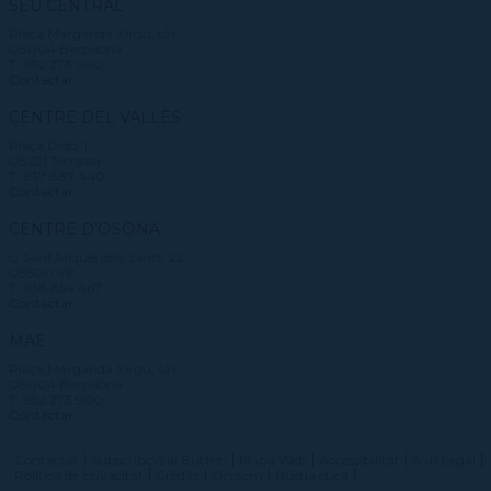
SEU CENTRAL
Plaça Margarida Xirgu, s/n
08004 Barcelona
T. 932 273 900
Contactar
CENTRE DEL VALLÈS
Plaça Didó, 1
08221 Terrassa
T. 937 887 440
Contactar
CENTRE D'OSONA
c/ Sant Miquel dels Sants, 22
08500 Vic
T. 938 854 467
Contactar
MAE
Plaça Margarida Xirgu, s/n
08004 Barcelona
T. 932 273 900
Contactar
Contactar
Subscripció al Butlletí
Mapa Web
Accessibilitat
Avís Legal
Política de privacitat
Crèdits
On som
Bústia ètica