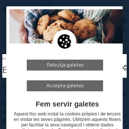
Menú
Seu electrònica de l'IT
Inici
|
La institució
|
Seus
|
Seu central (Barcelona)
|
Equipaments
Rebutja galetes
Equipaments
La institució
Història
La seu central de l'Institut del
Seus
Accepta galetes
Teatre disposa de tot un seguit
Seu central (Barcelona)
d'equipaments on es fan tant
Equipaments
Fem servir galetes
activitats docents com
Visita virtual
Aquest lloc web instal·la cookies pròpies i de tercers
Contacte i ubicació
externes.
en visitar les seves pàgines. Utilitzem aquests fitxers
Centre del Vallès (Terrassa)
per facilitar la seva navegació i obtenir dades