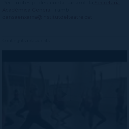
Per dubtes podeu contactar amb la
Secretaria
Acadèmica General
i amb
dansaenxarxa@institutdelteatre.cat
Continguts relacionats