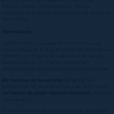
CPD (Dansa clàssica | Contemporània | Espanyola)
Eines de gestió acadèmica
Clàssica, Dansa Contemporània i Dansa
Benestar
Secretaries acadèmiques
Espanyola amb el títol de Formació de Dansa en
Complicitats
Saber-ne més
Xarxa (FDX).
Prevenció, seguretat i salut
Què s'ha fet fins avui?
Serveis i tràmits
Transversals
Contactar
Alumnat
Complicitats de les escoles
Inserció Laboral
Serveis i recursos
Metodologia
Personal Laboral (Professorat i PAS)
Protocol per a la prevenció, detecció i actuació davant l’assetjament
Personal Laboral (Professorat i PAS)
Pràctiques acadèmiques
ESAD
Tràmits i sol·licituds
L’enfocament d’aquesta formació no és una
Seguretat i salut en l'àmbit de l'alumnat
Seguretat i salut en l'àmbit laboral
CSD
classe magistral: el que es pretén és treballar els
Protocol àmbit educatiu
CPD
diferents continguts de cadascuna de les tres
ESTAE
especialitats d’una manera transversal i
adequada a les diferents edats d’aprenentatge.
Els mestres de les escoles
de dansa que
acompanyin als seus alumnes a fer la formació,
no hauran de pagar aquesta formació,
tant sols
l’assegurança.
El curs consta de
quatre sessions en dissabtes