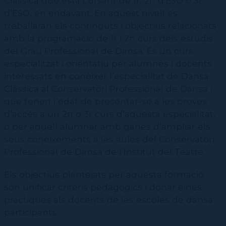
Clàssica que està cursant de 1r, 2n d'ESO o 3r
d’ESO, en endavant. En aquest nivell es
treballaran els continguts i objectius relacionats
amb la programació de 1r i 2n curs dels estudis
del Grau Professional de Dansa. És un curs
especialitzat i orientatiu per alumnes i docents
interessats en conèixer l’especialitat de Dansa
Clàssica al Conservatori Professional de Dansa i
que tenen l’edat de presentar-se a les proves
d’accés a un 2n o 3r curs d’aquesta especialitat,
o per aquell alumnat amb ganes d’ampliar els
seus coneixements a les aules del Conservatori
Professional de Dansa de l’Institut del Teatre.
Els objectius plantejats per aquesta formació
són unificar criteris pedagògics i donar eines
pràctiques als docents de les escoles de dansa
participants.