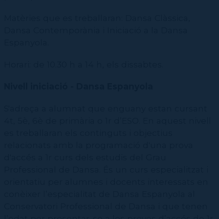
Matèries que es treballaran: Dansa Clàssica,
Dansa Contemporània i Iniciació a la Dansa
Espanyola.
Horari: de 10.30 h a 14 h, els dissabtes.
Nivell i
niciació - Dansa Espanyola
S'adreça a alumnat que enguany estan cursant
4t, 5è, 6è de primària o 1r d’ESO. En aquest nivell
es treballaran els continguts i objectius
relacionats amb la programació d'una prova
d'accés a 1r curs dels estudis del Grau
Professional de Dansa. És un curs especialitzat i
orientatiu per alumnes i docents interessats en
conèixer l’especialitat de Dansa Espanyola al
Conservatori Professional de Dansa i que tenen
l’edat per presentar-se a les proves d’accés de 1r