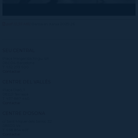
pdf (0,55 MB)
Dansa en Xarxa 2025-26
SEU CENTRAL
Plaça Margarida Xirgu, s/n
08004 Barcelona
T. 932 273 900
Contactar
CENTRE DEL VALLÈS
Plaça Didó, 1
08221 Terrassa
T. 937 887 440
Contactar
CENTRE D'OSONA
c/ Sant Miquel dels Sants, 22
08500 Vic
T. 938 854 467
Contactar