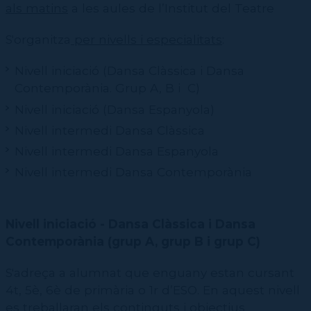
als matins
a les aules de l’Institut del Teatre
S'organitza
per nivells i especialitats
:
Nivell iniciació (Dansa Clàssica i Dansa
Contemporània. Grup A, B i C)
Nivell iniciació (Dansa Espanyola)
Nivell intermedi Dansa Clàssica
Nivell intermedi Dansa Espanyola
Nivell intermedi Dansa Contemporània
Nivell i
niciació - Dansa Clàssica i Dansa
Contemporània (grup A, grup B i grup C)
S'adreça a alumnat que enguany estan cursant
4t, 5è, 6è de primària o 1r d’ESO. En aquest nivell
es treballaran els continguts i objectius