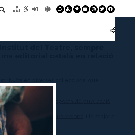
l'Institut del Teatre, sempre
ma editorial català en relació
istribuïts en diverses col·leccions, que
creació.
ir aquest formulari:
Proposta de publicació
ria de la Diputació de Barcelona
. I la majoria
del Teatre
.