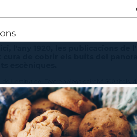
ions
ici, l'any 1920, les publicacions de 
 cura de cobrir els buits del panora
ts escèniques.
l de l'Institut del Teatre aplega gairebé 500 títols, d
i ventall d'aportacions teòriques, històriques i de 
posta de publicació a l'Institut del Teatre cal ompl
s
publicacions
es poden adquirir al web de la
Llibre
ssibles en format digital al
Reservori de l'Institut 