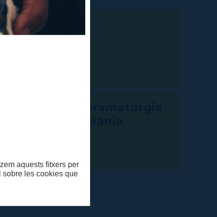
vori Digital de
titut del Teatre
 de Dades de Dramatúrgia
lana Contemporània
itzem aquests fitxers per
ll sobre les cookies que