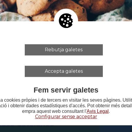
 de Publicacions
Reser
l'Ins
Rebutja galetes
 Estudis Escènics
Base
Accepta galetes
Cata
Fem servir galetes
a cookies pròpies i de tercers en visitar les seves pàgines. Util
ació i obtenir dades estadístiques d'accés. Pot obtenir més deta
empra aquest web consultant l'
Avis Legal
.
pèdia de les Arts
Configurar sense acceptar
ques Catalanes