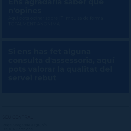
Ens agradaria saber què
Dansa en Xarxa
CSD
CPD (Dansa clàssica | Contemporània | Espanyola)
Eines de gestió acadèmica
Protocol àmbit educatiu
n'opines
Jornades Scanner
Formació Dansa en Xarxa
CPD
Secretaries acadèmiques
Masterclass Dansa en Xarxa
Recerca històrica sobre Teatre Independent
ESTAE
Aquí pots opinar sobre IT Impulsa de forma
TOTALMENT ANÒNIMA
Diccionari de Dansa Clàssica
Si ens has fet alguna
consulta d'assessoria, aquí
pots valorar la qualitat del
servei rebut
SEU CENTRAL
Plaça Margarida Xirgu, s/n
08004 Barcelona