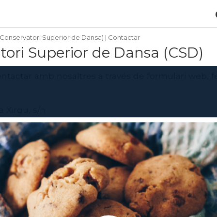
Conservatori Superior de Dansa)
|
Contactar
tori Superior de Dansa (CSD)
contactar amb nosaltres a través de formulari web, fes
 Xirgu, s/n
na
ntacte
lteatre.cat
8