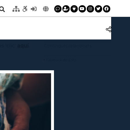
 'clic'
aquí
.
Continguts relacionats
Facebook del CSD