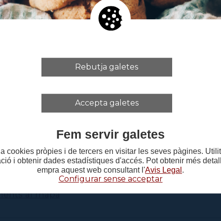
Rebutja galetes
Accepta galetes
Fem servir galetes
a cookies pròpies i de tercers en visitar les seves pàgines. Util
ació i obtenir dades estadístiques d'accés. Pot obtenir més deta
empra aquest web consultant l'
Avis Legal
.
Configurar sense acceptar
ments al mapa