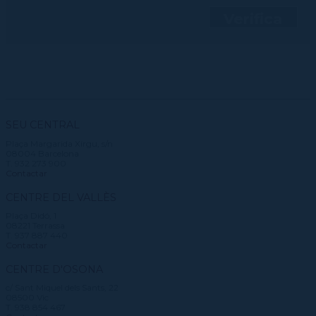
Verifica
SEU CENTRAL
Plaça Margarida Xirgu, s/n
08004 Barcelona
T. 932 273 900
Contactar
CENTRE DEL VALLÈS
Plaça Didó, 1
08221 Terrassa
T. 937 887 440
Contactar
CENTRE D'OSONA
c/ Sant Miquel dels Sants, 22
08500 Vic
T. 938 854 467