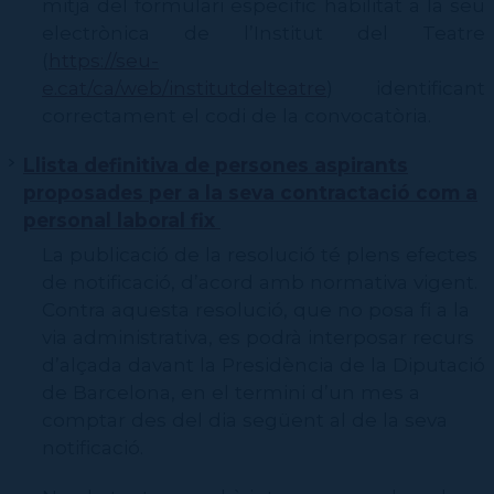
mitjà del formulari específic habilitat a la seu
electrònica de l’Institut del Teatre
(
https://seu-
e.cat/ca/web/institutdelteatre
) identificant
correctament el codi de la convocatòria.
Llista definitiva de persones aspirants
proposades per a la seva contractació com a
personal laboral fix
La publicació de la resolució té plens efectes
de notificació, d’acord amb normativa vigent.
Contra aquesta resolució, que no posa fi a la
via administrativa, es podrà interposar recurs
d’alçada davant la Presidència de la Diputació
de Barcelona, en el termini d’un mes a
comptar des del dia següent al de la seva
notificació.