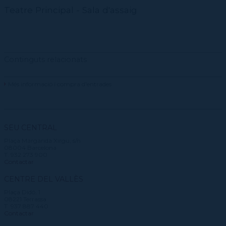
Teatre Principal - Sala d'assaig
Continguts relacionats
Més informació i compra d'entrades.
SEU CENTRAL
Plaça Margarida Xirgu, s/n
08004 Barcelona
T. 932 273 900
Contactar
CENTRE DEL VALLÈS
Plaça Didó, 1
08221 Terrassa
T. 937 887 440
Contactar