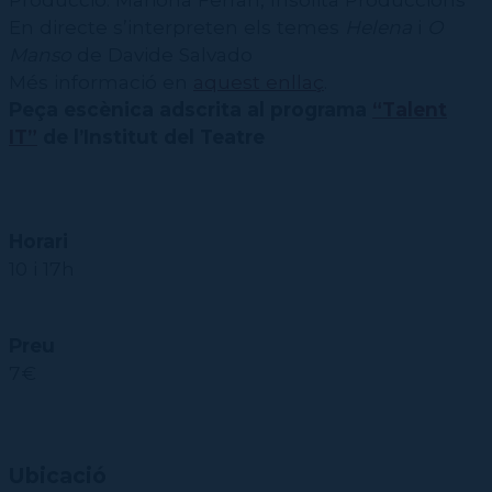
CPD
Repertori
CPD (Dansa clàssica | Contemporània | Espanyola)
Eines de gestió acadèmica
Inscriure's al Servei de graduats i graduades
En directe s’interpreten els temes
Helena
i
O
Masterclass Dansa en Xarxa
Recerca històrica sobre Teatre Independent
ESTAE
Galeria d'imatges
Secretaries acadèmiques
Manso
de Davide Salvado
Diccionari de Dansa Clàssica
Calendari
Més informació en
aquest enllaç
.
Contractació de funcions
Peça escènica adscrita al programa
“Talent
IT”
de l’Institut del Teatre
Horari
10 i 17h
Preu
7€
Ubicació