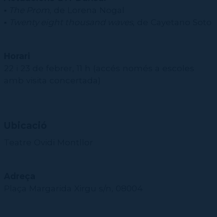
▪
The Prom
, de Lorena Nogal
▪
Twenty eight thousand waves
, de Cayetano Soto
Horari
22 i 23 de febrer, 11 h (accés només a escoles
amb visita concertada)
Ubicació
Teatre Ovidi Montllor
Adreça
Plaça Margarida Xirgu s/n, 08004