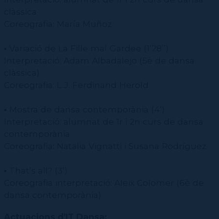
clàssica
Coreografia: María Muñoz
▪ Variació de La Fille mal Gardee (1’28’’)
Interpretació: Adam Albadalejo (5è de dansa
clàssica)
Coreografia: L.J. Ferdinand Herold
▪ Mostra de dansa contemporània (4’)
Interpretació: alumnat de 1r i 2n curs de dansa
contemporània
Coreografia: Natalia Vignatti i Susana Rodríguez
▪ That’s all? (3’)
Coreografia interpretació: Aleix Colomer (6è de
dansa contemporània)
Actuacions d’IT Dansa: