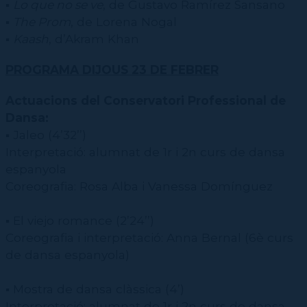
CPD
▪
Lo que no se ve
, de Gustavo Ramírez Sansano
Repertori
CPD (Dansa clàssica | Contemporània | Espanyola)
Eines de gestió acadèmica
Inscriure's al Servei de graduats i graduades
Masterclass Dansa en Xarxa
Recerca històrica sobre Teatre Independent
▪
The Prom
ESTAE
, de Lorena Nogal
Galeria d'imatges
Secretaries acadèmiques
▪
Kaash
, d’Akram Khan
Diccionari de Dansa Clàssica
Calendari
Contractació de funcions
PROGRAMA DIJOUS 23 DE FEBRER
Actuacions del Conservatori Professional de
Dansa:
▪ Jaleo (4’32’’)
Interpretació: alumnat de 1r i 2n curs de dansa
espanyola
Coreografia: Rosa Alba i Vanessa Domínguez
▪ El viejo romance (2’24’’)
Coreografia i interpretació: Anna Bernal (6è curs
de dansa espanyola)
▪ Mostra de dansa clàssica (4’)
Interpretació: alumnat de 1r i 2n curs de dansa