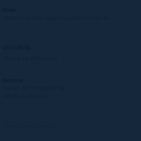
CPD
Repertori
CPD (Dansa clàssica | Contemporània | Espanyola)
Eines de gestió acadèmica
Inscriure's al Servei de graduats i graduades
Masterclass Dansa en Xarxa
Recerca històrica sobre Teatre Independent
Preu
ESTAE
Galeria d'imatges
Secretaries acadèmiques
Obert al públic, gratuït, amb inscripció
Diccionari de Dansa Clàssica
Calendari
Contractació de funcions
Ubicació
Teatre La Biblioteca
Adreça
Carrer de l'Hospital, 56
08001 Barcelona
Continguts relacionats