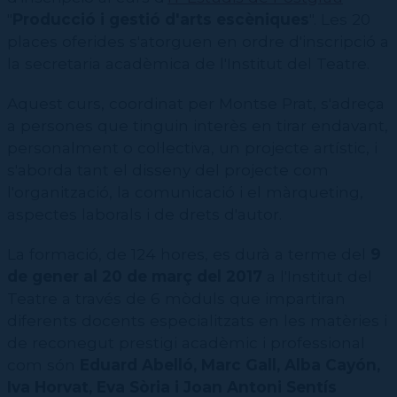
Contractació de funcions
CPD (Dansa clàssica | Contemporània | Espanyola)
Eines de gestió acadèmica
"
Producció i gestió d'arts escèniques
". Les 20
Secretaries acadèmiques
places oferides s'atorguen en ordre d'inscripció a
la secretaria acadèmica de l'Institut del Teatre.
Aquest curs, coordinat per Montse Prat, s'adreça
a persones que tinguin interès en tirar endavant,
personalment o col·lectiva, un projecte artístic, i
s'aborda tant el disseny del projecte com
l'organització, la comunicació i el màrqueting,
aspectes laborals i de drets d'autor.
La formació, de 124 hores, es durà a terme del
9
de gener al 20 de març del 2017
a l'Institut del
Teatre a través de 6 mòduls que impartiran
diferents docents especialitzats en les matèries i
de reconegut prestigi acadèmic i professional
com són
Eduard Abelló, Marc Gall, Alba Cayón,
Iva Horvat, Eva Sòria i Joan Antoni Sentís