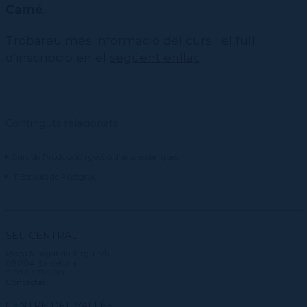
Carné
.
Trobareu més informació del curs i el full
d'inscripció en el
següent enllaç
.
Continguts relacionats
Curs de Producció i gestió d’arts escèniques
IT Estudis de Postgrau
SEU CENTRAL
Plaça Margarida Xirgu, s/n
08004 Barcelona
T. 932 273 900
Contactar
CENTRE DEL VALLÈS