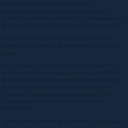
Enguany, hi ha modificacions en les
qualificacions de les proves. La prova A es
qualifica amb
Apte
o
No Apte
. Els
Aptes
passen a
la prova B i la qualificació final és de la prova B.
Podeu consultar el calendari detallat de les
proves d’accés per cada especialitat en
aquest
enllaç
.
Per conèixer en detall en què consisteixen les
proves, consulteu el
document resum
(pdf) i la
presentació virtual
així com tot el detall de les
proves en les bases per especialitats que
trobareu a l’
apartat proves d’accés de l’ESAD
.
Properament es publicarà l’enllaç de les
inscripcions.
També properament es publicarà la
informació