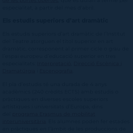
de les portes obertes
, que es duran a terme per
especialitat, a partir del mes d’abril.
Els estudis superiors d’art dramàtic
Els estudis superiors d’art dramàtic de l’Institut
del Teatre atorguen el títol superior en art
dramàtic, corresponent al primer cicle o grau de
l’espai europeu d’educació superior en tres
especialitats:
Interpretació
,
Direcció Escènica i
Dramatúrgia
i
Escenografia
.
El pla d’estudis
té una durada de 4 anys
acadèmics (240 crèdits ECTS) amb estudis o
pràctiques en diverses escoles superiors
artístiques i universitats d’Europa, dins
del
programa Erasmus de mobilitat
interuniversitària
. Els alumnes poden fer estades
en pràctiques en l’àmbit de les produccions de