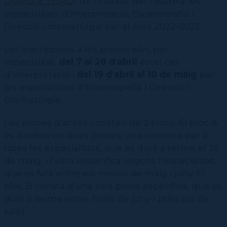
Dramàtic (ESAD)
de l'Institut del Teatre a les
Contractació de funcions
CPD (Dansa clàssica | Contemporània | Espanyola)
Eines de gestió acadèmica
especialitats d’Interpretació, Escenografia i
Secretaries acadèmiques
Direcció i dramatúrgia per al curs 2022-2023.
Les inscripcions a les proves són, per
especialitat,
del 7 al 28 d’abril
en el cas
d’Interpretació i
del 19 d’abril al 10 de maig
per
les especialitats d’Escenografia i Direcció i
Dramatúrgia.
Les proves d’accés consten de 2 blocs. El bloc A
es divideix en dues proves: una comuna per a
totes les especialitats, que es durà a terme el 28
de maig, i l’altra específica segons l’especialitat,
que es farà entre els mesos de maig i juny. El
bloc B consta d’una sola prova específica, que es
durà a terme entre finals de juny i principis de
juliol.