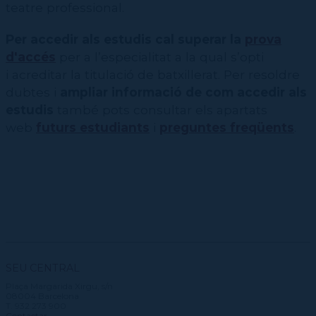
teatre professional.
Per accedir als estudis cal superar la
prova
d'accés
per a l’especialitat a la qual s’opti
i acreditar la titulació de batxillerat. Per resoldre
dubtes i
ampliar informació de com accedir als
estudis
també pots consultar els apartats
web
futurs estudiants
i
preguntes freqüents
.
SEU CENTRAL
Plaça Margarida Xirgu, s/n
08004 Barcelona
T. 932 273 900
Contactar