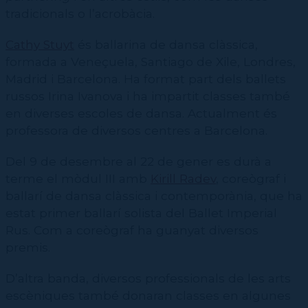
tradicionals o l’acrobàcia.
Cathy Stuyt
és ballarina de dansa clàssica,
formada a Veneçuela, Santiago de Xile, Londres,
Madrid i Barcelona. Ha format part dels ballets
russos Irina Ivanova i ha impartit classes també
en diverses escoles de dansa. Actualment és
professora de diversos centres a Barcelona.
Del 9 de desembre al 22 de gener es durà a
terme el mòdul III amb
Kirill Radev
, coreògraf i
ballarí de dansa clàssica i contemporània, que ha
estat primer ballarí solista del Ballet Imperial
Rus. Com a coreògraf ha guanyat diversos
premis.
D’altra banda, diversos professionals de les arts
escèniques també donaran classes en algunes