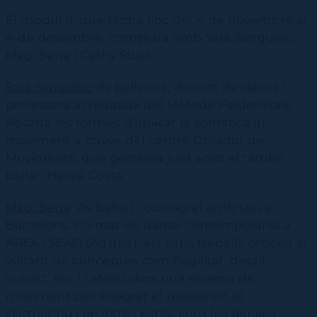
El mòdul II, que tindrà lloc del 4 de novembre al
4 de desembre, comptarà amb Sara Sanguino,
Magí Serra i Cathy Stuyt.
Sara Sanguino
és ballarina, docent de dansa i
professora acreditada del Mètode Feldenkrais.
Aborda les formes d’aplicar la somàtica al
moviment a través del centre Obrador de
Moviments, que gestiona junt amb el també
ballarí Hervé Costa.
Magí Serra
és ballarí i coreògraf amb seu a
Barcelona. Format en dansa contemporània a
AREA i SEAD (Àustria), els seus treballs orbiten al
voltant de conceptes com fragilitat, detall,
suport, risc i catarsi, dins una recerca de
moviment per integrar el
release
en el
partnering
i en altres estils, com les danses