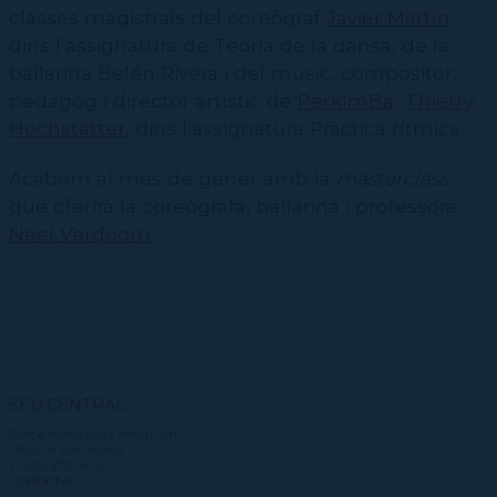
classes magistrals del coreògraf
Javier Martín
dins l’assignatura de Teoria de la dansa, de la
ballarina Belén Rivera i del músic, compositor,
pedagog i director artístic de
PerkImBa
Thierry
Hochstätter
, dins l’assignatura Pràctica rítmica.
Acabem al mes de gener amb la
masterclass
que oferirà la coreògrafa, ballarina i professora
Neel Verdoorn
.
SEU CENTRAL
Plaça Margarida Xirgu, s/n
08004 Barcelona
T. 932 273 900
Contactar