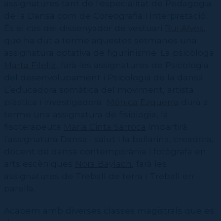
assignatures tant de l'especialitat de Pedagogia
de la Dansa com de Coreografia i Interpretació.
És el cas del dissenyador de vestuari
Rui Alves
,
que ha dut a terme aquestes setmanes una
assignatura optativa de figurinisme. La psicòloga
Marta Filella
, farà les assignatures de Psicologia
del desenvolupament i Psicologia de la dansa.
L’educadora somàtica del moviment, artista
plàstica i investigadora
Mónica Ezquerra
durà a
terme una assignatura de fisiologia, la
fisoterapeuta
Maria Cinta Sarroca
impartirà
l'assignatura Dansa i salut i la ballarina, creadora,
docent de dansa contemporània i fotògrafa en
arts escèniques
Nora Baylach
, farà les
assignatures de Treball de terra i Treball en
parella.
Acabem amb diverses classes magistrals que es