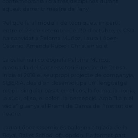
contemporània i d’altres disciplines durant
Contractació de funcions
CPD (Dansa clàssica | Contemporània | Espanyola)
Eines de gestió acadèmica
aquest darrer trimestre de l’any.
Secretaries acadèmiques
Pel que fa al mòdul I de tècniques, impartit
entre el 29 de setembre i el 30 d’octubre, el CSD
ha convidat a Paloma Muñoz, Laura López-
Osornio, Amanda Rubio i Christian solé.
La ballarina i corèografa
Paloma Muñoz
,
graduada del Conservatori Superior de Dansa,
inicia al 2018 el seu propi projecte de companyia,
SIBERIA, des d’on desenvolupa un llenguatge
propi i singular basat en el cos, la forma, la ironia,
la suor, el so, el color i la percepció. Amb “La piel
vacía” guanya el Premi de Dansa de l’Institut del
Teatre.
Laura López-Osornio
és ballarina titulada de la
Royal Ballet School of London. Ha format part