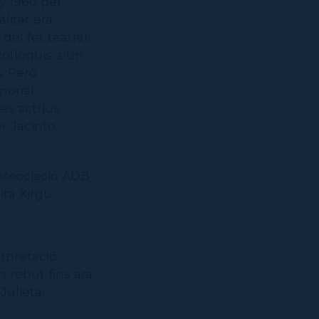
ny 1960 per
litat era
el fet teatral.
col·loquis a un
. Però
morial
es actrius
r Jacinto
Associació ADB
ta Xirgu.
rpretació
 rebut fins ara
Julieta