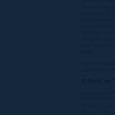
Jordi Pujal, re
Pere Pausas, un
promocionar el 
Fins la seva dis
concurs de text
l’activitat més
Margarita Xirgu
premiades en a
Seguí.
Les dues activ
organitza en mo
El Premi de 
Aquest premi s
femenina més re
42 actrius, ent
Serrano, Mercè