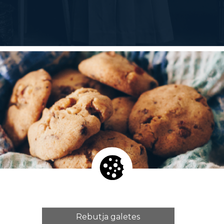
ebrer a les 19h
l’Associació ADB (Associació Dramàti
enta, al vestíbul del Teatre Estudi de l’Institut del 
 penya Carlos Lemos. Del blanc i negre, al color» i el 
 Margarita Xirgu».
Rebutja galetes