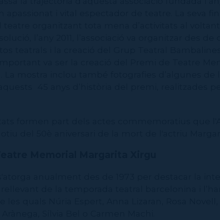
passa la trajectòria d'aquesta associació fundada l’a
 apassionat i vital espectador de teatre. La seva fina
teatre organitzant tota mena d’activitats al voltant d
solució, l’any 2011, l’associació va organitzar des de 
os teatrals i la creació del Grup Teatral Bambalines
 important va ser la creació del Premi de Teatre Me
. La mostra inclou també fotografies d’algunes de l
quests 45 anys d’història del premi, realitzades pe
itats formen part dels actes commemoratius que l'
tiu del 50è aniversari de la mort de l'actriu Margari
Teatre Memorial Margarita Xirgu
'atorga anualment des de 1973 per destacar la inte
llevant de la temporada teatral barcelonina i l’han
re les quals Núria Espert, Anna Lizaran, Rosa Novell, 
 Arànega, Sílvia Bel o Carmen Machi.