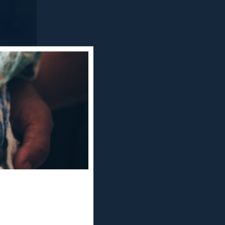
ca de
Teatre,
llibre