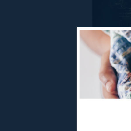
Dilluns 25 de f
Barcelona)
pres
l’exposició «La
«Epistolario de