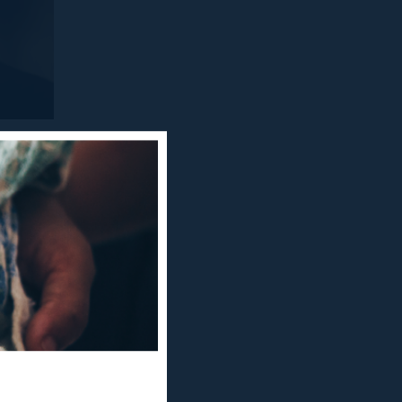
de gener el
 en el marc
 presentar
i Coca. Mirar
tre
di Malé i Jordi
l’elaboració
filòleg i
aturg, i doctor