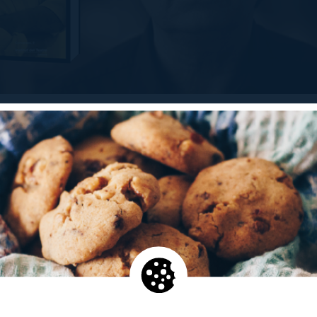
 la Diputació de Barcelona dedica aquest dijous 23 
uis
“Parlem de...”
a les arts escèniques. En concret,
vitat promoguda periòdicament per la Llibreria per
bre temes d’actualitat, es presentarà el llibre «
Jord
anar endavant
», de la col·lecció de l'Institut del Tea
drà lloc a les 18 h, comptarà amb la presència de Jor
saran durant la sessió, tal com ja ho van fer per a 
s que el volum recull la conversa mantinguda entre el 
Universitat de Lleida, Jordi Malé, i l’escriptor, dram
ues, Jordi Coca.