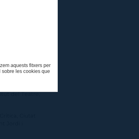
ca, lligada en
bé com a
an tingut
bre Maurice
itzem aquests fitxers per
'aquells estius
ll sobre les cookies que
bé l'assaig
2022
El teatre de
itut del Teatre,
ítica, Ciutat
 Jordi i