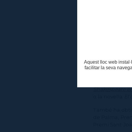
Al llarg de l’ob
gran part a l’
docent i com a 
El text també 
incidència en l
Maeterlinck, u
Aquest lloc web instal·l
Jordi Coca va c
facilitar la seva naveg
(Els Lluïsos)
. D
sobre temes teat
Shakespeare en
o la novel·la
El 
També ha obtin
de Palma, Prem
Premi Sant Joa