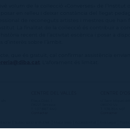
vè volum de la col·lecció «Converses» de l’Institut 
 posar en relleu i deixar constància del llegat pedag
fessional de reconeguts artistes i mestres que han f
nstitut. La finalitat de la col·lecció és contribuir a co
istòria recent de l’activitat escènica i posar a dispo
s d’interès sobre l’àmbit.
l’acte, que és gratuït, cal confirmar assistència envi
ibreria@diba.cat
. L'aforament és limitat.
CENTRE DEL VALLÈS
CENTRE D'O
 s/n
Plaça Didó, 1
c/ Sant Miquel del
08221 Terrassa
08500 Vic
T. 937 887 440
T. 938 854 467
Contactar
Contactar
tactar
Subscripció al Butlletí
Mapa Web
Accessibilitat
Avís Legal
Políti