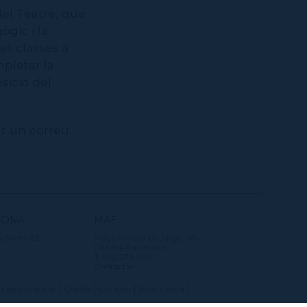
del Teatre, que
ògic i la
et classes a
mpletar la
sició del
ant un correu
SONA
MAE
s Sants, 22
Plaça Margarida Xirgu, s/n
08004 Barcelona
T. 932 273 900
Contactar
ca de privacitat
Crèdits
On som
Bústia ètica