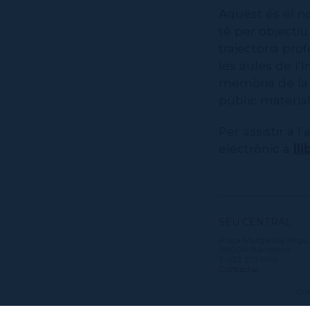
Aquest és el no
té per objectiu
trajectòria pro
les aules de l’I
memòria de la h
públic material
Per assistir a 
electrònic a
ll
SEU CENTRAL
Plaça Margarida Xirgu,
08004 Barcelona
T. 932 273 900
Contactar
Con