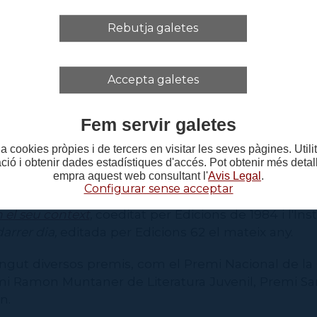
ra es repassa la carrera professional i literària de Co
Rebutja galetes
Institut del Teatre, primer com a alumne, però tam
director general de la institució.
Accepta galetes
recorda totes les persones d’àmbits diversos que h
a seva trajectòria, i inclou un assagístic de Coca so
Fem servir galetes
n dels autors que més l’ha marcat.
a cookies pròpies i de tercers en visitar les seves pàgines. Util
omençar la seva carrera literària l'any 1971 amb
Un d
ació i obtenir dades estadístiques d'accés. Pot obtenir més deta
empra aquest web consultant l'
Avis Legal
.
es d’aleshores ha conreat el gènere novel·lístic i tam
Configurar sense acceptar
rals i literaris, com ara el darrer títol publicat al 
 el seu context
,
coeditat per Edicions de 1984 i l'Inst
darrer dia,
editada per Edicions 62 el mateix any.
gut diversos premis, com el Premi Nacional de la Cr
i Ramon Muntaner de Literatura Juvenil, Premi Sant
n.