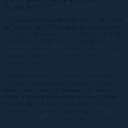
Contractació de funcions
CPD (Dansa clàssica | Contemporània | Espanyola)
Eines de gestió acadèmica
l’Espectacle (ESTAE)
.
Secretaries acadèmiques
La jornada es farà a la seu de l’Institut del Teatre
de Terrassa, on l’ESTAE ofereix les especialitats
de maquinària escènica, so i luminotècnia amb
la col·laboració de la Universitat Politècnica de
Catalunya en les matèries tecnològiques i la de
nombrosos professionals del sector com a
professors especialistes.
L’ESTAE atorga una titulació pròpia de l’Institut
del Teatre i la Fundació Politècnica de Catalunya,
per a una formació corresponent, en el seu
format, a estudis de formació professional de
grau superior, de dos anys de durada. És l’únic
centre de Catalunya que ofereix aquesta
formació altament especialitzada en l’espectacle
en viu.