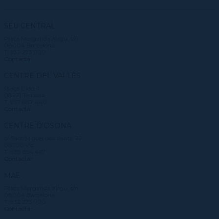
SEU CENTRAL
Plaça Margarida Xirgu, s/n
08004 Barcelona
T. 932 273 900
Contactar
CENTRE DEL VALLÈS
Plaça Didó, 1
08221 Terrassa
T. 937 887 440
Contactar
CENTRE D'OSONA
c/ Sant Miquel dels Sants, 22
08500 Vic
T. 938 854 467
Contactar
MAE
Plaça Margarida Xirgu, s/n
08004 Barcelona
T. 932 273 900
Contactar