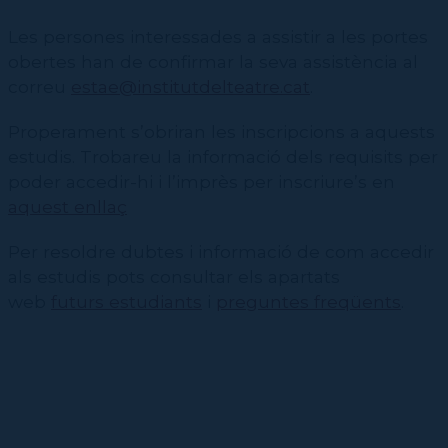
Les persones interessades a assistir a les portes
obertes han de confirmar la seva assistència al
correu
estae@institutdelteatre.cat
.
Properament s’obriran les inscripcions a aquests
estudis. Trobareu la informació dels requisits per
poder accedir-hi i l’imprès per inscriure’s en
aquest enllaç
Per resoldre dubtes i
informació de com accedir
als estudis pots consultar els apartats
web
futurs estudiants
i
preguntes freqüents
.