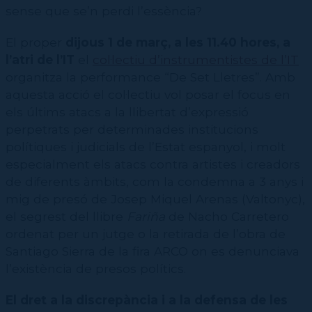
Contractació de funcions
CPD (Dansa clàssica | Contemporània | Espanyola)
sense que se’n perdi l’essència?
Eines de gestió acadèmica
Secretaries acadèmiques
El proper
dijous 1 de març, a les 11.40 hores, a
l’atri de l’IT
el
col·lectiu d’instrumentistes de l’IT
organitza la performance “De Set Lletres”. Amb
aquesta acció el col·lectiu vol posar el focus en
els últims atacs a la llibertat d’expressió
perpetrats per determinades institucions
polítiques i judicials de l’Estat espanyol, i molt
especialment els atacs contra artistes i creadors
de diferents àmbits, com la condemna a 3 anys i
mig de presó de Josep Miquel Arenas (Valtonyc),
el segrest del llibre
Fariña
de Nacho Carretero
ordenat per un jutge o la retirada de l’obra de
Santiago Sierra de la fira ARCO on es denunciava
l’existència de presos polítics.
El dret a la discrepància i a la defensa de les