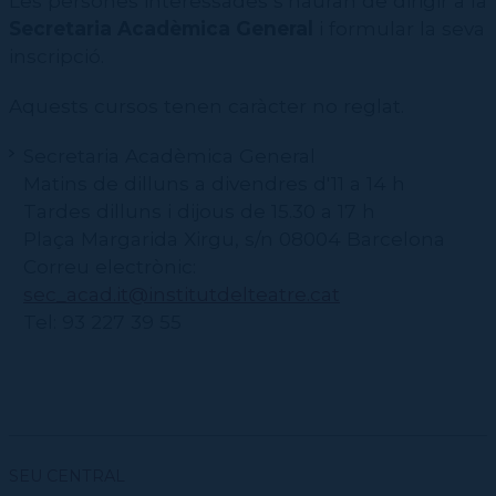
Les persones interessades s’hauran de dirigir a la
Contractació de funcions
CPD (Dansa clàssica | Contemporània | Espanyola)
Eines de gestió acadèmica
Secretaria Acadèmica General
i formular la seva
Secretaries acadèmiques
inscripció.
Aquests cursos tenen caràcter no reglat.
Secretaria Acadèmica General
Matins de dilluns a divendres d'11 a 14 h
Tardes dilluns i dijous de 15.30 a 17 h
Plaça Margarida Xirgu, s/n 08004 Barcelona
Correu electrònic:
sec_acad.it@institutdelteatre.cat
Tel: 93 227 39 55
SEU CENTRAL