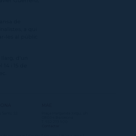
avier Guerrero,
Dansa de
nalistes, a qui
r-les al públic
larg, d’un
l 14 i 15 de
ec.
SONA
MAE
s Sants, 22
Plaça Margarida Xirgu, s/n
08004 Barcelona
T. 932 273 900
Contactar
ca de privacitat
Crèdits
On som
Bústia ètica