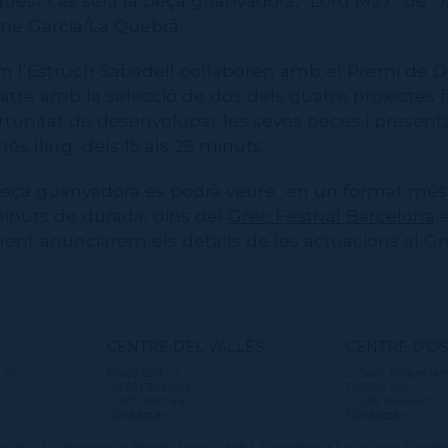
aquest cas serà la peça guanyadora, "Lord M27" de J
ene Garcia/La Quebrá.
m l’Estruch Sabadell col·laboren amb el Premi de 
Teatre amb la selecció de dos dels quatre projectes fi
rtunitat de desenvolupar les seves peces i presenta
s llarg, dels 15 als 25 minuts.
peça guanyadora es podrà veure en un format més l
inuts de durada, dins del
Grec Festival Barcelona
e
ment anunciarem els detalls de les actuacions al Gr
CENTRE DEL VALLÈS
CENTRE D'O
 s/n
Plaça Didó, 1
c/ Sant Miquel del
08221 Terrassa
08500 Vic
T. 937 887 440
T. 938 854 467
Contactar
Contactar
tactar
Subscripció al Butlletí
Mapa Web
Accessibilitat
Avís Legal
Políti