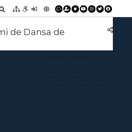
emi de Dansa de
Continguts relacionats
Javier Guerrero guanya el Premi de
Dansa de l'Institut del Teatre 2018
Gala del Premi de Dansa de l'Institut
del Teatre 2018