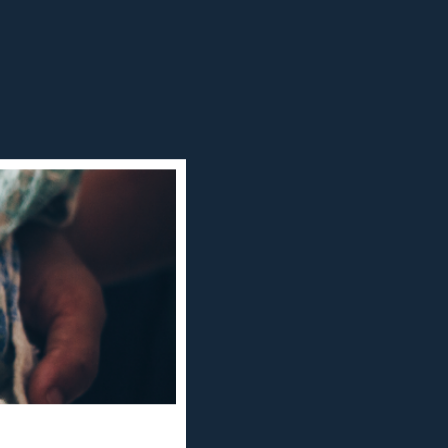
el
Premi de