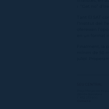
finalistes, en 
i “Get no” d’Ir
Tant El SAT co
l’Institut del 
ofereixen l’opo
en un format mé
Finalment, la 
mínim de 50 m
juliol. Propera
SEU CENTRAL
Plaça Margarida Xirgu,
08004 Barcelona
T. 932 273 900
Contactar
Con