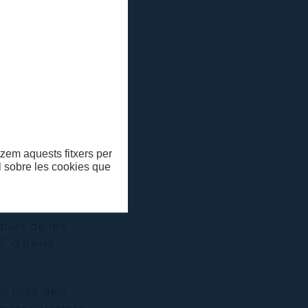
struch de
e cada una de
l
Mercat de les
 el festival de
peces: la
itzem aquests fitxers per
e 2018 "Lord
ll sobre les cookies que
s de xoc II" de
dues de les
o” d’Irene
es més dels