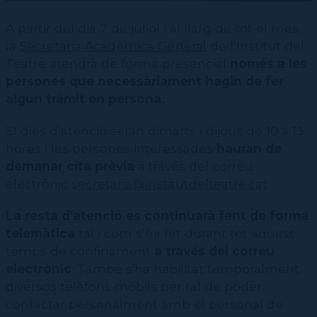
Contractació de funcions
CPD (Dansa clàssica | Contemporània | Espanyola)
Eines de gestió acadèmica
A partir del dia 7 de juliol i al llarg de tot el mes,
Secretaries acadèmiques
la
Secretaria Acadèmica General
de l’Institut del
Teatre atendrà de forma presencial
només a les
persones que necessàriament hagin de fer
algun tràmit en persona.
El dies d’atenció seran dimarts i dijous de 10 a 13
hores i les persones interessades
hauran de
demanar cita prèvia
a través del correu
electrònic
secretaria@institutdelteatre.cat
La resta d’atenció es continuarà fent de forma
telemàtica
tal i com s’ha fet durant tot aquest
temps de confinament
a través del correu
electrònic
. També s'ha habilitat temporalment
diversos telèfons mòbils per tal de poder
contactar personalment amb el personal de