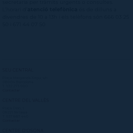
secretaria per tràmits urgents o consultes.
L’horari d’
atenció telefònica
és de dilluns a
divendres de 10 a 13h i els telèfons són 666 03 25
50 i 671 44 07 50.
SEU CENTRAL
Plaça Margarida Xirgu, s/n
08004 Barcelona
T. 932 273 900
Contactar
CENTRE DEL VALLÈS
Plaça Didó, 1
08221 Terrassa
T. 937 887 440
Contactar
CENTRE D'OSONA