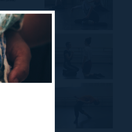
t del Teatre
rafies que
 30 de juliol.
ues peces que
d Thoughts
, de
 al Grec 2018.
 de la gira de
arç, abril i
pectacle de
s tribals, que
eça, els
aco
i
Lali
nt un parell de
isament, la
entarà el