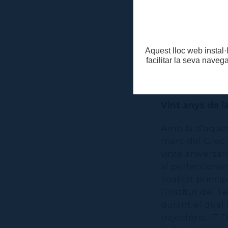
muntatge
Xen
D’altra banda,
presència de l
Aquest lloc web instal·l
l’Institut del 
facilitar la seva naveg
propers dies la
un collage mus
Vint anys de 
Amb la d’aques
marc del Grec 
vintè aniversa
al perfeccionam
finalitat princ
l’Institut del 
durant el qual 
trajectòria, IT 