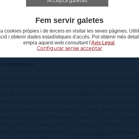
Accepta galetes
os
del 3 al 5 de juliol.
 aquesta setmana han començat els assajos de
The
Fem servir galetes
a seva coreògrafa,
Lorena Nogal
, formada com a bal
a cookies pròpies i de tercers en visitar les seves pàgines. Util
Teatre i a la companyia IT Dansa. Nogal ensenyarà du
ació i obtenir dades estadístiques d'accés. Pot obtenir més deta
 peça als ballarins i ballarines, una creació que pr
empra aquest web consultant l'
Avis Legal
.
Configurar sense acceptar
ical dels anys 80.
la companyia
t 2018, IT Dansa farà ja una dotzena de vegades qu
Festival de Barcelona. A més, enguany, l’ocasió coi
ri de la companyia, creada el 1998 com un projecte
ent de la formació de joves ballarins i ballarines. De
ipal de la companyia és posar a l’abast dels graduat
Teatre la pràctica professional durant un període de 
interpreten coreografies de destacats artistes. Al ll
Dansa, sota la direcció de
Catherine Allard
, formada