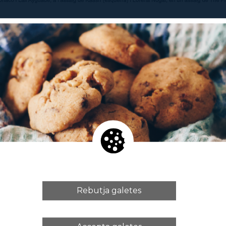
 ballarines de la jove companyia
IT Dansa
de l’Institu
 des de fa dies en els assajos de les noves coreog
el marc del
Grec Festival de Barcelona
els dies 29 i
ash
, d’Akram Khan, i
The Prom
, de Lorena Nogal, d
sentarà per primera vegada, i que sumades a
Nake
la, configuren el programa que la companyia porta
Kaash
van començar a mitjans de maig, just després
er França, Suïssa i Alemanya que en els mesos de m
rmetre fer una vintena d’actuacions.
Kaash
és un es
b música basada en gran mesura en les percussion
Company
va estrenar el 2002. Per tal d’aprendre la p
coreografia de la companyia Akram Khan,
Nico Mon
Rebutja galetes
 treballat colze a colze amb l’equip d’IT Dansa dura
inant els assajos des de l’Institut del Teatre. Prec
m Khan aquest estiu també actua al Grec on pres