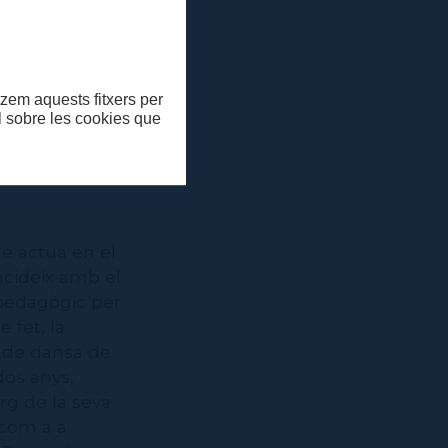
 Prom
, amb la
larina a
itzem aquests fitxers per
rant els
ll sobre les cookies que
en forma sobre
e actua en el
ncideix amb el
 pedagògic per
 fet, la
s de dansa de
dos anys,
arg de la seva
 com a a