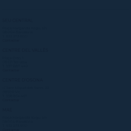
SEU CENTRAL
Plaça Margarida Xirgu, s/n
08004 Barcelona
T. 932 273 900
Contactar
CENTRE DEL VALLÈS
Plaça Didó, 1
08221 Terrassa
T. 937 887 440
Contactar
CENTRE D'OSONA
c/ Sant Miquel dels Sants, 22
08500 Vic
T. 938 854 467
Contactar
MAE
Plaça Margarida Xirgu, s/n
08004 Barcelona
T. 932 273 900
Contactar