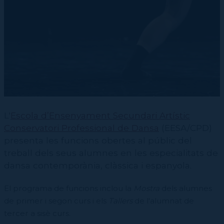
Contractació de funcions
CPD (Dansa clàssica | Contemporània | Espanyola)
Eines de gestió acadèmica
Secretaries acadèmiques
L'
Escola d’Ensenyament Secundari Artístic
Conservatori Professional de Dansa
(EESA/CPD)
presenta les funcions obertes al públic del
treball dels seus alumnes en les especialitats de
dansa contemporània, clàssica i espanyola.
El programa de funcions inclou la
Mostra
dels alumnes
de primer i segon curs i els
Tallers
de l'alumnat de
tercer a sisè curs.