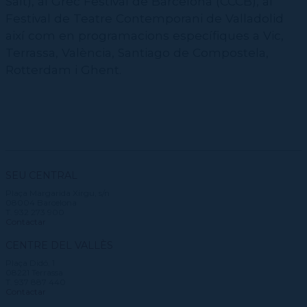
Salt), al Grec Festival de Barcelona (CCCB), al
Festival de Teatre Contemporani de Valladolid
així com en programacions específiques a Vic,
Terrassa, València, Santiago de Compostela,
Rotterdam i Ghent.
SEU CENTRAL
Plaça Margarida Xirgu, s/n
08004 Barcelona
T. 932 273 900
Contactar
CENTRE DEL VALLÈS
Plaça Didó, 1
08221 Terrassa
T. 937 887 440
Contactar