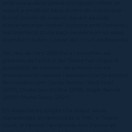
amb una audició (prèvia inscripció) i reben un
suport a mode de beca durant els mesos que
duri el procés de creació. Aquest període
d'aprenentatge i treball, culmina amb l'estrena i
representació d'una peça escènica en un espai
d’exhibició públic o privat del circuit professional.
Així, des de l’any 2018 fins a l’actualitat, els
graduats de l’institut del Teatre han tingut la
possibilitat de conèixer de primera mà els
procediments creatius i posicionaments estètics
de creadors com Carles Santos i Jordi Oriol
(2017), Chokri ben Chikha (2018), Roger Bernat
(2019) i Marta Pazos (2020).
Els espectacles sorgits s’ha pogut veure
representats en temporada al TNC, al Teatre
Lliure, al Festival Temporada Alta (Teatre de