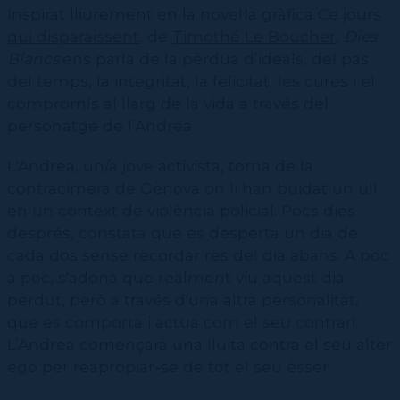
Contractació de funcions
CPD (Dansa clàssica | Contemporània | Espanyola)
Inspirat lliurement en la novel·la gràfica
Eines de gestió acadèmica
Ce jours
qui disparaissent
, de
Timothé Le Boucher
,
Dies
Secretaries acadèmiques
Blancs
ens parla de la pèrdua d’ideals, del pas
del temps, la integritat, la felicitat, les cures i el
compromís al llarg de la vida a través del
personatge de l’Andrea.
L'Andrea, un/a jove activista, torna de la
contracimera de Gènova on li han buidat un ull
en un context de violència policial. Pocs dies
després, constata que es desperta un dia de
cada dos sense recordar res del dia abans. A poc
a poc, s'adona que realment viu aquest dia
perdut, però a través d'una altra personalitat,
que es comporta i actua com el seu contrari.
L’Andrea començarà una lluita contra el seu alter
ego per reapropiar-se de tot el seu ésser.