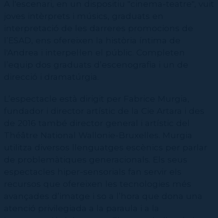
A l'escenari, en un dispositiu "cinema-teatre", vuit
joves intèrprets i músics, graduats en
interpretació de les darreres promocions de
l’ESAD, ens ofereixen la història íntima de
l'Andrea i interpel·len el públic. Completen
l’equip dos graduats d’escenografia i un de
direcció i dramatúrgia.
L’espectacle està dirigit per Fabrice Murgia,
fundador i director artístic de la Cie Artara i des
de 2016 també director general i artístic del
Théâtre National Wallonie-Bruxelles. Murgia
utilitza diversos llenguatges escènics per parlar
de problemàtiques generacionals.
Els seus
espectacles hiper-sensorials fan servir els
recursos que ofereixen les tecnologies més
avançades d’imatge i so a l’hora que dona una
atenció privilegiada a la paraula i a la