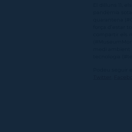
El dilluns 11, e
pandèmia sota l
quarantena (#C
força d’estar t
compartir els 
(#MuseumMoment
medi ambient (
tecnologia (#
Podeu seguir e
Twitter
,
Faceb