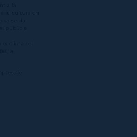
nt a la
a la cultura en
 va ser la
el públic a
l clima i el
at la
mptes de