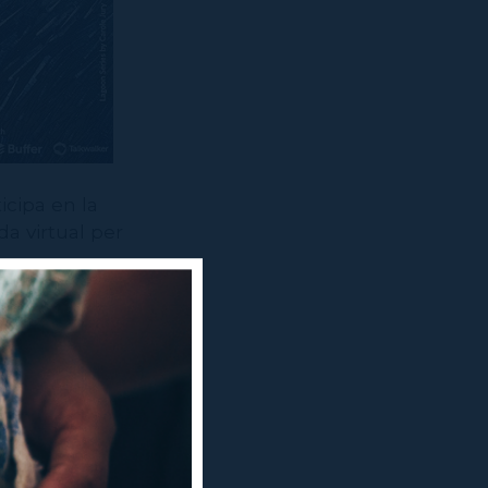
icipa en la
a virtual per
ra el 18 de
g entre la
del museu,
ent del MAE "La
 guarden a la
erfil
es que