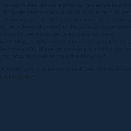
ls protagonistes van ser els herois que estan fent fro
’etiqueta #heroesMW; el dimarts 12, el torn és per 
ultureInQuarantineMW); el dimecres 13, la temàtica
ots junts (#togetherMW); el dijous 14 es va convidar 
moments que hagin viscut en visitar museus
sMW), mentre que el divendres 14, el tema era e
#climateMW). El cap de setmana, els focus han est
technologyMW) i els somnis (#dreamsMW).
ls continguts que aporta el MAE des dels seus co
ook
i
Instagram
.