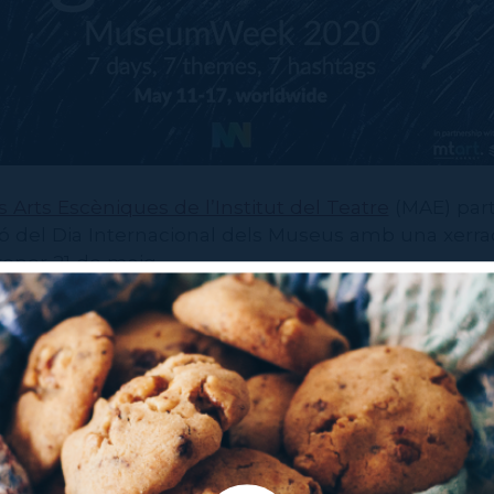
 Arts Escèniques de l’Institut del Teatre
(MAE) part
el Dia Internacional dels Museus amb una xerrad
roper 21 de maig.
 el Dia Internacional dels Museus que es commemo
rà a terme el dijous 21 de maig, a les 19 h, un diàle
el MAE, Carme Carreño i Joan Miquel Llodrà, guia 
 parlaran sobre el contingut de l’exposició perman
 Arts Efímeres", i també sobre els materials que es
eu. Durant la sessió, que es podrà seguir des del p
l MAE, es respondran les preguntes de les person