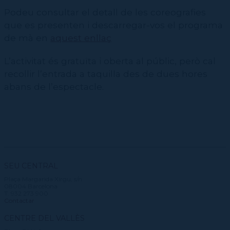
Podeu consultar el detall de les coreografies
que es presenten i descarregar-vos el programa
de mà en
aquest enllaç
L’activitat és gratuïta i oberta al públic, però cal
recollir l’entrada a taquilla des de dues hores
abans de l’espectacle.
SEU CENTRAL
Plaça Margarida Xirgu, s/n
08004 Barcelona
T. 932 273 900
Contactar
CENTRE DEL VALLÈS