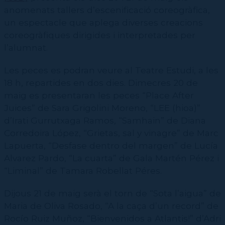
Contractació de funcions
CPD (Dansa clàssica | Contemporània | Espanyola)
Eines de gestió acadèmica
anomenats tallers d’escenificació coreogràfica,
un espectacle que aplega diverses creacions
Secretaries acadèmiques
coreogràfiques dirigides i interpretades per
l’alumnat.
Les peces es podran veure al Teatre Estudi, a les
18 h, repartides en dos dies. Dimecres 20 de
maig es presentaran les peces “Place After
Juices” de Sara Grigolini Moreno, “LEE (hioa)”
d’Irati Gurrutxaga Ramos, “Samhain” de Diana
Corredoira López, “Grietas, sal y vinagre” de Marc
Lapuerta, “Desfase dentro del margen” de Lucía
Alvarez Pardo, “La cuarta” de Gala Martén Pérez i
“Liminal” de Tamara Robellat Péres.
Dijous 21 de maig serà el torn de “Sota l’aigua” de
Maria de Oliva Rosado, “A la caça d’un record” de
Rocío Ruiz Muñoz, “Bienvenidos a Atlantis!” d’Adri