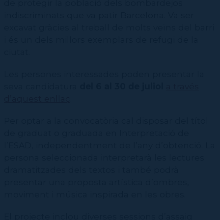
de protegir la població dels bombardejos
indiscriminats que va patir Barcelona. Va ser
excavat gràcies al treball de molts veïns del barri
i és un dels millors exemplars de refugi de la
ciutat.
Les persones interessades poden presentar la
seva candidatura
del 6 al
30 de juliol
a través
d’aquest enllaç
.
Per optar a la convocatòria cal disposar del títol
de graduat o graduada en Interpretació de
l’ESAD, independentment de l’any d’obtenció. La
persona seleccionada interpretarà les lectures
dramatitzades dels textos i també podrà
presentar una proposta artística d’ombres,
moviment i música inspirada en les obres.
El projecte inclou diverses sessions d’assaig