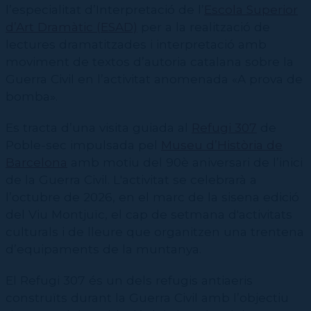
Contractació de funcions
l’especialitat d’Interpretació de l’
CPD (Dansa clàssica | Contemporània | Espanyola)
Escola Superior
Eines de gestió acadèmica
d’Art Dramàtic (ESAD)
per a la realització de
Secretaries acadèmiques
lectures dramatitzades i interpretació amb
moviment de textos d’autoria catalana sobre la
Guerra Civil en l’activitat anomenada «A prova de
bomba».
Es tracta d’una visita guiada al
Refugi 307
de
Poble-sec
impulsada pel
Museu d’Història de
Barcelona
amb motiu del 90è aniversari de l’inici
de la Guerra Civil. L'activitat se celebrarà a
l’octubre de 2026, en el marc de la sisena edició
del Viu Montjuïc, el cap de setmana d'activitats
culturals i de lleure que organitzen una trentena
d’equipaments de la muntanya.
El Refugi 307 és un dels refugis antiaeris
construïts durant la Guerra Civil amb l’objectiu