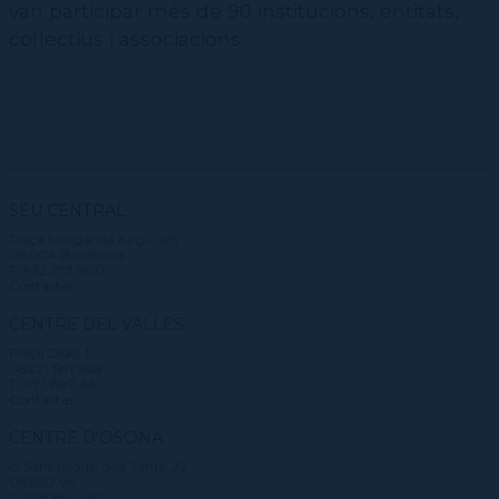
van participar més de 90 institucions, entitats,
col·lectius i associacions.
SEU CENTRAL
Plaça Margarida Xirgu, s/n
08004 Barcelona
T. 932 273 900
Contactar
CENTRE DEL VALLÈS
Plaça Didó, 1
08221 Terrassa
T. 937 887 440
Contactar
CENTRE D'OSONA
c/ Sant Miquel dels Sants, 22
08500 Vic
T. 938 854 467