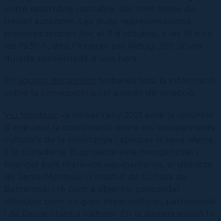
entre setembre i octubre, així com hores de
treball autònom. Les dues representacions
previstes tindran lloc el 3 d’octubre, a les 18 h i a
les 19.30 h, dins l’itinerari pel Refugi 307, d’una
durada aproximada d’una hora.
En
aquest document
trobareu tota la informació
sobre la convocatòria i el procés de selecció.
Viu Montjuïc
va néixer l’any 2021 amb la voluntat
d’impulsar la coordinació entre els equipaments
culturals de la muntanya i apropar la seva oferta
a la ciutadania. El projecte està coorganitzat i
finançat pels mateixos equipaments, el districte
de Sants-Montjuïc i l’Institut de Cultura de
Barcelona, i té com a objectiu consolidar
Montjuïc com un gran espai cultural, patrimonial
i de lleure obert a tothom. En la darrera edició hi