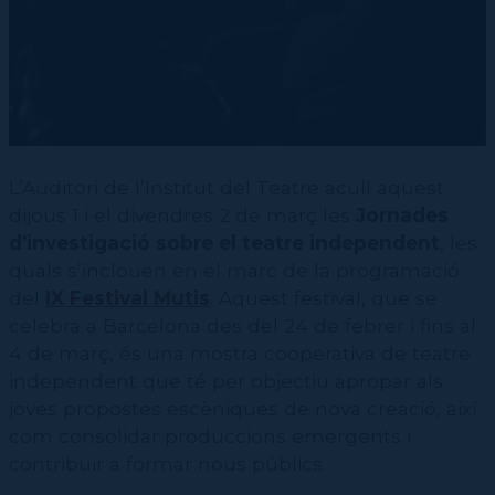
Contractació de funcions
CPD (Dansa clàssica | Contemporània | Espanyola)
Eines de gestió acadèmica
Secretaries acadèmiques
L’Auditori de l’Institut del Teatre acull aquest
dijous 1 i el divendres 2 de març les
Jornades
d’investigació sobre el teatre independent
, les
quals s’inclouen en el marc de la programació
del
IX Festival Mutis
. Aquest festival, que se
celebra a Barcelona des del 24 de febrer i fins al
4 de març, és una mostra cooperativa de teatre
independent que té per objectiu apropar als
joves propostes escèniques de nova creació, així
com consolidar produccions emergents i
contribuir a formar nous públics.