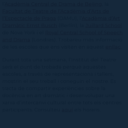
Contractació de funcions
l’
Acadèmia Central de Drama de Beijing
CPD (Dansa clàssica | Contemporània | Espanyola)
, la
Eines de gestió acadèmica
Facultat de Teatre de l’Acadèmia d’Arts de
Secretaries acadèmiques
l’Espectacle de Praga
(DAMU), l’
Acadèmia d’Art
Dramàtic Ernst Busch
(Berlín), la
Juillard School
de Nova York i el
Royal Central School of Speech
and Drama
(Londres). Trobareu més informació
de les escoles que ens visiten en aquest
enllaç
.
Durant tota una setmana, l’Institut del Teatre
serà el punt de trobada perquè aquestes
escoles, a través de representacions i tallers,
mostrin el seu treball i coneguin el nostre. Es
tracta de compartir experiències sobre la
docència en art dramàtic i desenvolupar una
xarxa d’intercanvi cultural entre tots els centres
participants. Consulteu
aquí
els horaris.