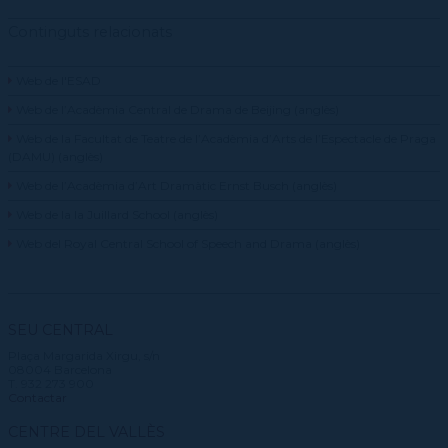
Continguts relacionats
Web de l'ESAD
Web de l’Acadèmia Central de Drama de Beijing (anglès)
Web de la Facultat de Teatre de l’Acadèmia d’Arts de l’Espectacle de Praga
(DAMU) (anglès)
Web de l’Acadèmia d’Art Dramàtic Ernst Busch (anglès)
Web de la la Juillard School (anglès)
Web del Royal Central School of Speech and Drama (anglès)
SEU CENTRAL
Plaça Margarida Xirgu, s/n
08004 Barcelona
T. 932 273 900
Contactar
CENTRE DEL VALLÈS