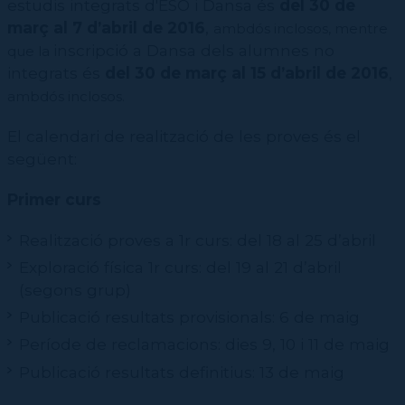
Contractació de funcions
estudis integrats d'ESO i Dansa és
del 30 de
CPD (Dansa clàssica | Contemporània | Espanyola)
Eines de gestió acadèmica
març al 7 d’abril de 2016
,
ambdós inclosos, mentre
Secretaries acadèmiques
inscripció a Dansa dels alumnes no
que la
integrats és
del 30 de març al 15 d’abril de 2016
,
ambdós inclosos.
El calendari de realització de les proves és el
següent:
Primer curs
Realització proves a 1r curs: del 18 al 25 d’abril
Exploració física 1r curs: del 19 al 21 d’abril
(segons grup)
Publicació resultats provisionals: 6 de maig
Període de reclamacions: dies 9, 10 i 11 de maig
Publicació resultats definitius: 13 de maig