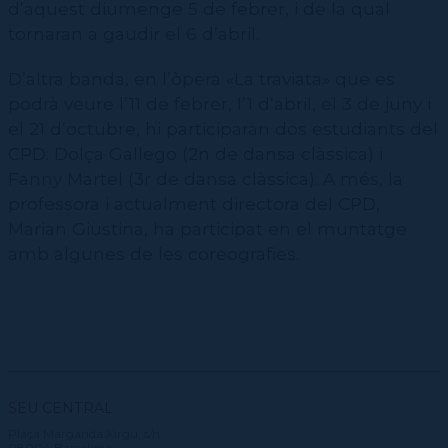
d’aquest diumenge 5 de febrer, i de la qual
tornaran a gaudir el 6 d’abril.
D’altra banda, en l’òpera «La traviata» que es
podrà veure l’11 de febrer, l’1 d’abril, el 3 de juny i
el 21 d’octubre, hi participaran dos estudiants del
CPD: Dolça Gallego (2n de dansa clàssica) i
Fanny Martel (3r de dansa clàssica). A més, la
professora i actualment directora del CPD,
Marian Giustina, ha participat en el muntatge
amb algunes de les coreografies.
SEU CENTRAL
Plaça Margarida Xirgu, s/n
08004 Barcelona