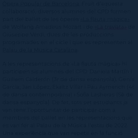
Contractació de funcions
Òpera Popular de Barcelona
. Fruït d’aquesta
CPD (Dansa clàssica | Contemporània | Espanyola)
Eines de gestió acadèmica
col·laboració, diversos alumnes del CPD formen
Secretaries acadèmiques
part del ballet de les òperes
«La flauta màgica»
de Wolfang Amadeus Mozart i de
«La traviata»
de
Giuseppe Verdi, dues de les produccions
programades en el cicle i que es representen al
Palau de la Música Catalana
.
A les representacions de «La flauta màgica» hi
participen sis alumnes del CPD: Daniela Martín i
Guillem Calderón (3r de dansa espanyola); Genís
Garcia, Jan López, Ekaitz Villar i Pau Aymerich (4t
de dansa contemporània) i Sofia Lasheras (5è de
dansa espanyola). De fet, tots set estudiants ja
van tenir l’oportunitat de participar com a
membres del ballet en les representacions que
es van fer al Palau de la Música l’estiu de 2022.
Una experiència que van repetir en la funció