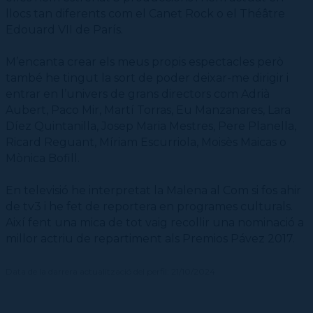
llocs tan diferents com el Canet Rock o el Théâtre
Edouard VII de París.
M’encanta crear els meus propis espectacles però
també he tingut la sort de poder deixar-me dirigir i
entrar en l’univers de grans directors com Adrià
Aubert, Paco Mir, Martí Torras, Eu Manzanares, Lara
Díez Quintanilla, Josep Maria Mestres, Pere Planella,
Ricard Reguant, Míriam Escurriola, Moisès Maicas o
Mònica Bofill.
En televisió he interpretat la Malena al Com si fos ahir
de tv3 i he fet de reportera en programes culturals.
Així fent una mica de tot vaig recollir una nominació a
millor actriu de repartiment als Premios Pávez 2017.
Data de la darrera actualització del perfil: 21/10/2024