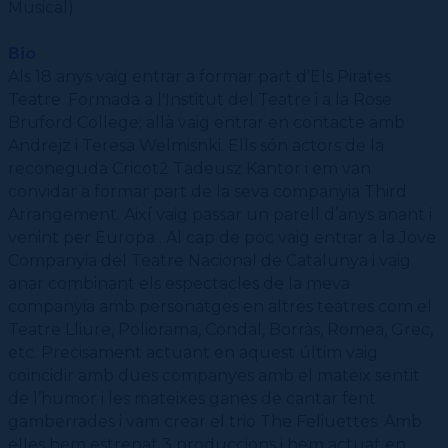
Galeria d'imatges
Musical)
CPD (Dansa clàssica | Contemporània | Espanyola)
Eines de gestió acadèmica
Recursos Transversals
Calendari
Secretaries acadèmiques
Inscriure's a IT Impulsa
Consultoria, informació i assessorament
Bio
Contractació de funcions
Tauler de Convocatòries
Difondre una Oferta Laboral
Als 18 anys vaig entrar a formar part d’Els Pirates
Documentació
Teatre. Formada a l'Institut del Teatre i a la Rose
Contactar
Bruford College; allà vaig entrar en contacte amb
Recerca
Projectes
Andrejz i Teresa Welmisnki. Ells són actors de la
Guies útils
Benestar
Això és un drama!
reconeguda Cricot2 Tadeusz Kantor i em van
Fòrum del CSD
convidar a formar part de la seva companyia Third
Complicitats
Saber-ne més
Arrangement. Així vaig passar un parell d’anys anant i
Quadriennal de Praga
Prevenció, seguretat i salut
Què s'ha fet fins avui?
Serveis i tràmits
Transversals
venint per Europa . Al cap de poc vaig entrar a la Jove
PRAEC
Contactar
Alumnat
Complicitats de les escoles
Inserció Laboral
Serveis i recursos
Companyia del Teatre Nacional de Catalunya i vaig
Festival FIT
Personal Laboral (Professorat i PAS)
Protocol per a la prevenció, detecció i actuació davant l’assetjament
Personal Laboral (Professorat i PAS)
Pràctiques acadèmiques
ESAD
Tràmits i sol·licituds
anar combinant els espectacles de la meva
Seguretat i salut en l'àmbit de l'alumnat
Dansa en Xarxa
Seguretat i salut en l'àmbit laboral
companyia amb personatges en altres teatres com el
CSD
Teatre Lliure, Poliorama, Condal, Borràs, Romea, Grec,
Protocol àmbit educatiu
Jornades Scanner
Formació Dansa en Xarxa
CPD
etc. Precisament actuant en aquest últim vaig
Masterclass Dansa en Xarxa
Recerca històrica sobre Teatre Independent
ESTAE
coincidir amb dues companyes amb el mateix sentit
Diccionari de Dansa Clàssica
de l’humor i les mateixes ganes de cantar fent
gamberrades i vam crear el trio The Feliuettes. Amb
elles hem estrenat 3 produccions i hem actuat en