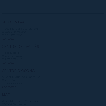
SEU CENTRAL
Plaça Margarida Xirgu, s/n
08004 Barcelona
T. 932 273 900
Contactar
CENTRE DEL VALLÈS
Plaça Didó, 1
08221 Terrassa
T. 937 887 440
Contactar
CENTRE D'OSONA
c/ Sant Miquel dels Sants, 22
08500 Vic
T. 938 854 467
Contactar
MAE
Plaça Margarida Xirgu, s/n
08004 Barcelona