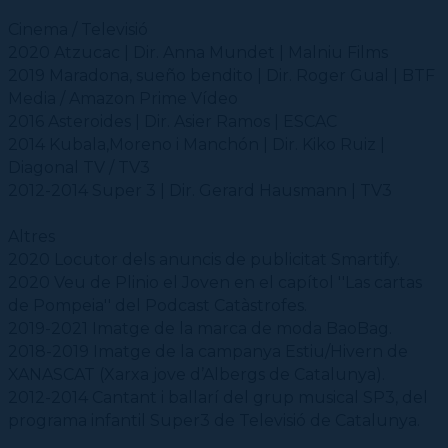
Cinema / Televisió
2020 Atzucac | Dir. Anna Mundet | Malniu Films
2019 Maradona, sueño bendito | Dir. Roger Gual | BTF
Media / Amazon Prime Vídeo
2016 Asteroides | Dir. Asier Ramos | ESCAC
2014 Kubala,Moreno i Manchón | Dir. Kiko Ruiz |
Diagonal TV / TV3
2012-2014 Super 3 | Dir. Gerard Hausmann | TV3
Altres
2020 Locutor dels anuncis de publicitat Smartify.
2020 Veu de Plinio el Joven en el capítol ''Las cartas
de Pompeia'' del Podcast Catàstrofes.
2019-2021 Imatge de la marca de moda BaoBag.
2018-2019 Imatge de la campanya Estiu/Hivern de
XANASCAT (Xarxa jove d’Albergs de Catalunya).
2012-2014 Cantant i ballarí del grup musical SP3, del
programa infantil Super3 de Televisió de Catalunya.