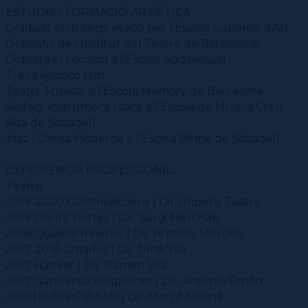
Galeria d'imatges
CPD (Dansa clàssica | Contemporània | Espanyola)
Eines de gestió acadèmica
Recursos Transversals
ESTUDIS I FORMACIÓ ARTÍSTICA
Calendari
Graduat en Interpretació per l’Escola Superior d’Art
Secretaries acadèmiques
Inscriure's a IT Impulsa
Consultoria, informació i assessorament
Contractació de funcions
Dramàtic de l’Institut del Teatre de Barcelona.
Tauler de Convocatòries
Difondre una Oferta Laboral
Doblatge i Locució a l’Escola Audiovisual
Documentació
Contactar
Treintaycinco Mm.
Recerca
Projectes
Teatre Musical a l’Escola Memory de Barcelona.
Solfeig, instrument i cant a l’Escola de Música Creu
Guies útils
Benestar
Això és un drama!
Alta de Sabadell
Fòrum del CSD
Complicitats
Saber-ne més
Jazz i Dansa Moderna a l’Escola Ritme de Sabadell
Quadriennal de Praga
Prevenció, seguretat i salut
Què s'ha fet fins avui?
Serveis i tràmits
Transversals
EXPERIÈNCIA PROFESSIONAL
PRAEC
Contactar
Alumnat
Complicitats de les escoles
Inserció Laboral
Serveis i recursos
Teatre
Festival FIT
Personal Laboral (Professorat i PAS)
Protocol per a la prevenció, detecció i actuació davant l’assetjament
Personal Laboral (Professorat i PAS)
Pràctiques acadèmiques
ESAD
Tràmits i sol·licituds
2019-2020 CORtradiccions | Dir. Ímpetu Teatre
Seguretat i salut en l'àmbit de l'alumnat
Dansa en Xarxa
Seguretat i salut en l'àmbit laboral
CSD
2019 Obrint Portes | Dir. Sergi Merchán
Protocol àmbit educatiu
Jornades Scanner
Formació Dansa en Xarxa
CPD
2018 Qüestió d'honor | Dir. Antonio Morcillo
2017-2018 Croades | Dir. Jordi Vilà
Masterclass Dansa en Xarxa
Recerca històrica sobre Teatre Independent
ESTAE
2017 Hamlet | Dir. Ramon Vila
Diccionari de Dansa Clàssica
2017 Ganivets a les gallines | Dir. Antonio Simón
2016 Hedda Gabbler | Dir. Mercè Mariné