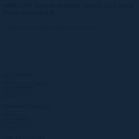
HABILITATS: Actor de doblatge. Locutor. Cant. Dansa.
Permís de conduir B.
Data de la darrera actualització del perfil: 22/02/2021
SEU CENTRAL
Plaça Margarida Xirgu, s/n
08004 Barcelona
T. 932 273 900
Contactar
CENTRE DEL VALLÈS
Plaça Didó, 1
08221 Terrassa
T. 937 887 440
Contactar
CENTRE D'OSONA