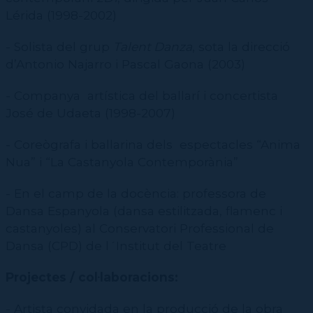
Galeria d'imatges
CPD (Dansa clàssica | Contemporània | Espanyola)
Eines de gestió acadèmica
Recursos Transversals
Lérida (1998-2002)
Calendari
Secretaries acadèmiques
Inscriure's a IT Impulsa
Consultoria, informació i assessorament
Contractació de funcions
- Solista del grup
Talent Danza
, sota la direcció
Tauler de Convocatòries
Difondre una Oferta Laboral
d’Antonio Najarro i Pascal Gaona (2003)
Documentació
Contactar
Recerca
Projectes
- Companya artística del ballarí i concertista
Guies útils
José de Udaeta (1998-2007)
Benestar
Això és un drama!
Fòrum del CSD
Complicitats
Saber-ne més
- Coreògrafa i ballarina dels espectacles “Anima
Quadriennal de Praga
Prevenció, seguretat i salut
Què s'ha fet fins avui?
Serveis i tràmits
Transversals
Nua” i “La Castanyola Contemporània”
PRAEC
Contactar
Alumnat
Complicitats de les escoles
Inserció Laboral
Serveis i recursos
- En el camp de la docència: professora de
Festival FIT
Personal Laboral (Professorat i PAS)
Protocol per a la prevenció, detecció i actuació davant l’assetjament
Personal Laboral (Professorat i PAS)
Pràctiques acadèmiques
ESAD
Tràmits i sol·licituds
Dansa Espanyola (dansa estilitzada, flamenc i
Seguretat i salut en l'àmbit de l'alumnat
Dansa en Xarxa
Seguretat i salut en l'àmbit laboral
CSD
castanyoles) al Conservatori Professional de
Protocol àmbit educatiu
Jornades Scanner
Formació Dansa en Xarxa
CPD
Dansa (CPD) de l´Institut del Teatre
Masterclass Dansa en Xarxa
Recerca històrica sobre Teatre Independent
ESTAE
Diccionari de Dansa Clàssica
Projectes / col·laboracions:
- Artista convidada en la producció de la obra