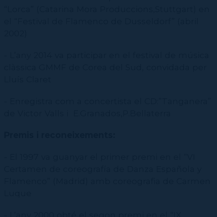
“Lorca” (Catarina Mora Produccions,Stuttgart) en
el “Festival de Flamenco de Dusseldorf” (abril
2002)
- L’any 2014 va participar en el festival de música
clàssica GMMF de Corea del Sud, convidada per
Lluís Claret
- Enregistra com a concertista el CD:”Tanganera”
de Victor Valls i E.Granados,P.Bellaterra
Premis i reconeixements:
- El 1997 va guanyar el primer premi en el “VI
Certamen de coreografía de Danza Española y
Flamenco” (Madrid) amb coreografia de Carmen
Luque
- L’any 2000 obté el segon premi en el “IX