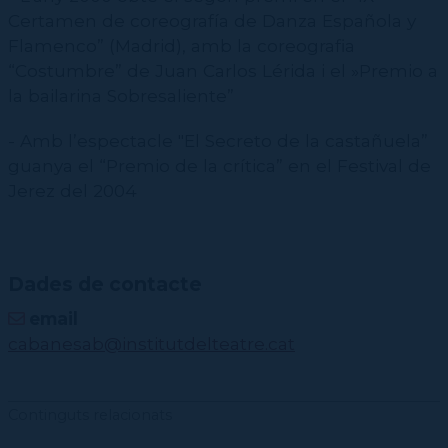
Certamen de coreografía de Danza Española y
Flamenco” (Madrid), amb la coreografia
“Costumbre” de Juan Carlos Lérida i el »Premio a
la bailarina Sobresaliente”
- Amb l’espectacle "El Secreto de la castañuela”
guanya el “Premio de la crítica” en el Festival de
Jerez del 2004
Dades de contacte
email
cabanesab@institutdelteatre.cat
Continguts relacionats