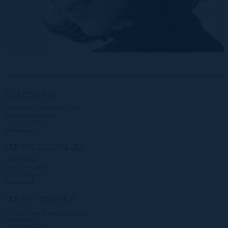
SEU CENTRAL
Plaça Margarida Xirgu, s/n
08004 Barcelona
T. 932 273 900
Contactar
CENTRE DEL VALLÈS
Plaça Didó, 1
08221 Terrassa
T. 937 887 440
Contactar
CENTRE D'OSONA
c/ Sant Miquel dels Sants, 22
08500 Vic
T. 938 854 467