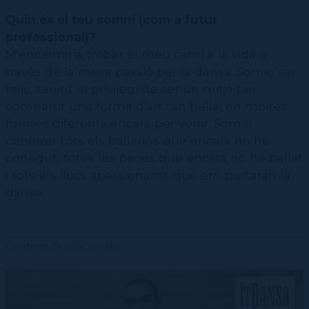
PRAEC
Contactar
Alumnat
Complicitats de les escoles
Inserció Laboral
Serveis i recursos
Quin és el teu somni (com a futur
Festival FIT
Personal Laboral (Professorat i PAS)
Protocol per a la prevenció, detecció i actuació davant l’assetjament
Personal Laboral (Professorat i PAS)
Pràctiques acadèmiques
ESAD
Tràmits i sol·licituds
professional)?
Seguretat i salut en l'àmbit de l'alumnat
Dansa en Xarxa
Seguretat i salut en l'àmbit laboral
CSD
M'encantaria trobar el meu camí a la vida a
Protocol àmbit educatiu
Jornades Scanner
Formació Dansa en Xarxa
CPD
través de la meva passió per la dansa. Somio ser
Masterclass Dansa en Xarxa
Recerca històrica sobre Teatre Independent
ESTAE
feliç, tenint el privilegi de ser un mitjà per
compartir una forma d'art tan bella, en moltes
Diccionari de Dansa Clàssica
formes diferents encara per venir. Somio
conèixer tots els ballarins que encara no he
conegut, totes les peces que encara no he ballat
i tots els llocs apassionants que em portaran la
dansa.
Continguts relacionats