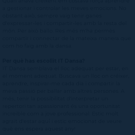
Quan anava creixent em costava força aprendre
CPD (Dansa clàssica | Contemporània | Espanyola)
Eines de gestió acadèmica
a gestionar i controlar les meves emocions. No
IT Tècnica
Reverberacions IT Teatre Lliure
Secretaries acadèmiques
obstant això, sempre vaig tenir ganes
Ajuts, premis i beques
d'expressar-les i compartir-les amb la resta del
Tauler d'Ofertes Laborals
Històric d'ajuts, premis i beques
món. Per això ballo. Res més m'ha permès
Pandora. Base de dades d'estructures culturals
compartir i connectar de la mateixa manera que
Formació
com ho faig amb la dansa.
Reserva d'espais
Inscriure's al Servei de graduats i graduades
Per què has escollit IT Dansa?
Recursos Transversals
IT Dansa semblava el lloc adequat per estar, en
el moment adequat. Buscava un lloc on créixer,
Inscriure's a IT Impulsa
Consultoria, informació i assessorament
aprendre, inspirar-me cada dia i compartir la
Tauler de Convocatòries
Difondre una Oferta Laboral
meva passió per ballar amb altres persones. A
Documentació
Contactar
més, tenir la possibilitat d'interpretar un
Recerca
Projectes
repertori tan apassionant és una oportunitat
Guies útils
Benestar
Això és un drama!
increïble com a jove professional. Estic molt
Fòrum del CSD
Complicitats
agraït d'estar aquí i estic emocionat de veure
Saber-ne més
què ens espera aquest any!
Quadriennal de Praga
Prevenció, seguretat i salut
Què s'ha fet fins avui?
Serveis i tràmits
Transversals