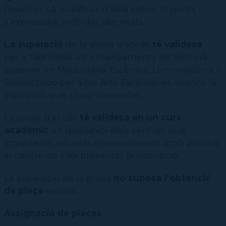
l’exercici. La qualificació serà sobre 10 punts i
CPD (Dansa clàssica | Contemporània | Espanyola)
Pràctiques externes CSD
Alumnes amb necessitats educatives especials
ESAD (Interpretació | Direcció i Dramatúrgia | Escenografia)
s’expressarà amb dos decimals.
ESTAE (Luminotècnica | Tècniques de so | Maquinària escènica)
Pràctiques externes ESTAE
CSD (Coreografia i interpretació | Pedagogia de la dansa)
Formació sense efectes acadèmics
Exempció de taxes per a persones amb discapacitat
Màsters i postgraus
Estudiants, drets i deures i òrgans de representació
ESAD (Interpretació | Direcció i Dramatúrgia | Escenografia)
La superació
de la prova d'accés
té validesa
CSD (Coreografia i interpretació | Pedagogia de la dansa)
Professorat
per a l'admissió als ensenyaments de tècnic/a
superior en Maquinària Escènica, Luminotècnia o
CPD (Dansa clàssica | Contemporània | Espanyola)
Eines de gestió acadèmica
Sonorització per a les Arts Escèniques segons la
Secretaries acadèmiques
inscripció que s’hagi presentat.
Notícies
Activitats i Cartellera
Subscripció al Butlletí de l'IT
La prova d’accés
té validesa en un curs
acadèmic
en qualsevol dels centres que
Publicacions
Agenda d'activitats
imparteixin aquests ensenyaments amb prioritat
Cartellera IT
Històric
MAE. Museu de les Arts Escèniques
Catàleg de publicacions
al centre on s’ha presentat la inscripció.
Ressonàncies IT
Històric
Reservori Digital de l'Institut del Teatre
IT Acció Social i Comunitària
Històric
Revista Estudis Escènics
La superació de la prova
no suposa l'obtenció
Recerca
Qui som i objectius
de plaça
escolar.
Base de Dades de Dramatúrgia Catalana Contemporània
Simposi Internacional de la revista «Estudis Escènics»
Premi IT Acció Social i Comunitària
IT Impulsa
Jornades Scanner
2026 / Teatre Lliure, 50 anys: passat, present i futur
Repertori Teatral Català
Comunitat d'Aprenentatge
Scanner 2024
Projectes
Servei de graduats i graduades
Assignació de places
2025 / La societat fa l'espectacle
Enciclopèdia de les Arts Escèniques Catalanes
La Liminal
Scanner 2021
Recursos Transversals
Talent IT
Benestar
Això és un drama!