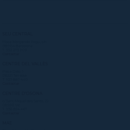
SEU CENTRAL
Plaça Margarida Xirgu, s/n
08004 Barcelona
T. 932 273 900
Contactar
CENTRE DEL VALLÈS
Plaça Didó, 1
08221 Terrassa
T. 937 887 440
Contactar
CENTRE D'OSONA
c/ Sant Miquel dels Sants, 22
08500 Vic
T. 938 854 467
Contactar
MAE