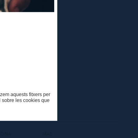
Verifica
itzem aquests fitxers per
ll sobre les cookies que
SONA
MAE