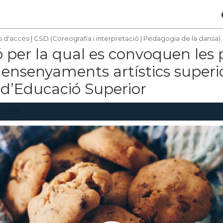
s d'accés
|
CSD (Coreografia i interpretació | Pedagogia de la dansa)
 per la qual es convoquen les 
ensenyaments artístics superio
d’Educació Superior
 2026
següent document:
/658/2026, de 5 de març, per la qual es convoquen
raus en ensenyaments artístics superiors adaptats a
ucació Superior, corresponents al curs 2026-2027