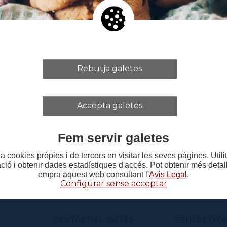
Rebutja galetes
3/2026 16:35:37
Accepta galetes
Fem servir galetes
a cookies pròpies i de tercers en visitar les seves pàgines. Util
ació i obtenir dades estadístiques d'accés. Pot obtenir més deta
empra aquest web consultant l'
Avis Legal
.
Configurar sense acceptar
CENTRE DEL VALLÈS
CENTRE D'O