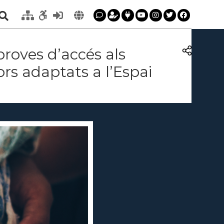
proves d’accés als
rs adaptats a l’Espai
 les proves
 l’Espai