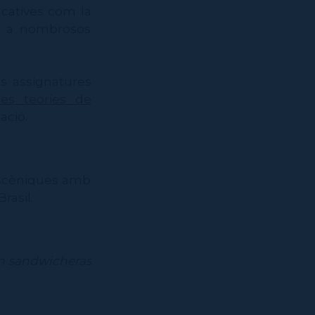
ucatives com la
com a nombrosos
es assignatures
les teories de
ació.
 escèniques amb
rasil.
n sandwicheras