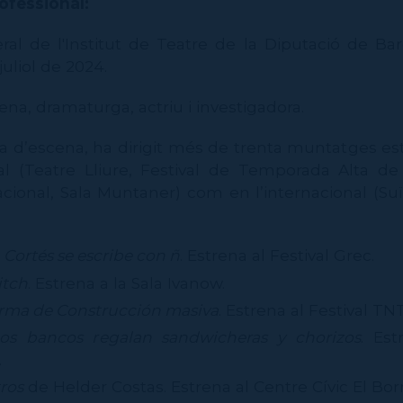
ofessional:
ral de l'Institut de Teatre de la Diputació de B
 juliol de 2024.
ena, dramaturga, actriu i investigadora.
a d’escena, ha dirigit més de trenta muntatges es
al (Teatre Lliure, Festival de Temporada Alta de
acional, Sala Muntaner) com en l’internacional (Suï
Cortés se escribe con ñ
. Estrena al Festival Grec.
itch
. Estrena a la Sala Ivanow.
rma de Construcción masiva
. Estrena al Festival TN
s bancos regalan sandwicheras y chorizos
. Est
.
ros
de Helder Costas. Estrena al Centre Cívic El Bor