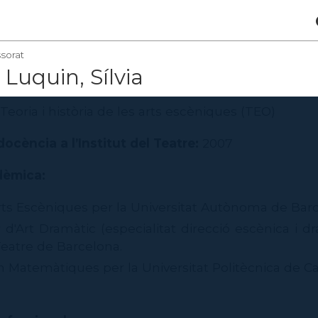
sorat
Luquin, Sílvia
Teoria i història de les arts escèniques (TEO)
docència a l’Institut del Teatre:
2007
dèmica:
ts Escèniques per la Universitat Autònoma de Barc
r d'Art Dramàtic (especialitat direcció escènica i d
l Teatre de Barcelona.
n Matemàtiques per la Universitat Politècnica de Ca