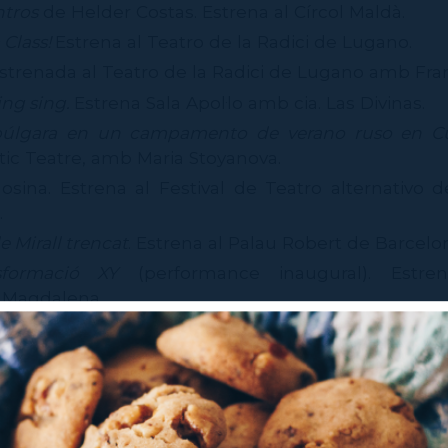
ntros
de Helder Costas. Estrena al Círcol Maldà.
 Class!
Estrena al Teatro de la Radici de Lugano.
Estrenada al Teatro de la Radici de Lugano amb Fra
ing sing.
Estrena Sala Apol·lo amb cia. Las Divinas.
úlgara en un campamento de verano ruso en C
ntic Teatre, amb Maria Stoyanova.
sina. Estrena al Festival de Teatro alternativo
.
e Mirall trencat
. Estrena al Palau Robert de Barcelo
sformació XY
(performance inaugural). Estren
l Magdalena.
eva Mercè.
Estrena al Festival de Temporada Alta.
e.
Estrena al Caixaforum de Barcelona amb Pep Mu
tos
d’Albert Camus. Estrena al Teatre Lliure de Barc
 cap a la foscor
de Patrice Chaplin. Estrena a
ta.