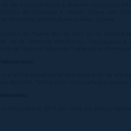
ia de les arts escèniques a diverses institucions ed
litècnica de Catalunya o l’escola Elisava, així 
 de Barcelona, Madrid, Buenos Aires i Goiana.
’Institut del Teatre des de 2007 on ha impartit l
oria de la literatura dramàtica», «
Introducció a 
 ha dirigit diversos tallers de l’Especialitat d’Interpret
·laboracions:
dur a terme treball social relacionat amb les arts
or del niño), Talitha Kum i Circo Lahetó a Goiania, B
neixements:
a Crítica (edició 2017) per l'obra
Los bancos regala