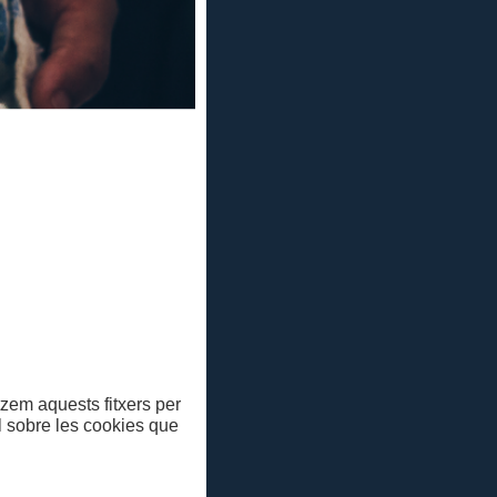
e Sitges.
l de Temporada
iure i al Teatre
eatre Lliure de
arantana.
e Barcelona.
es de diversos
La pell de brau,
é (
Més enllà de
itzem aquests fitxers per
lneari Celeste
,
ll sobre les cookies que