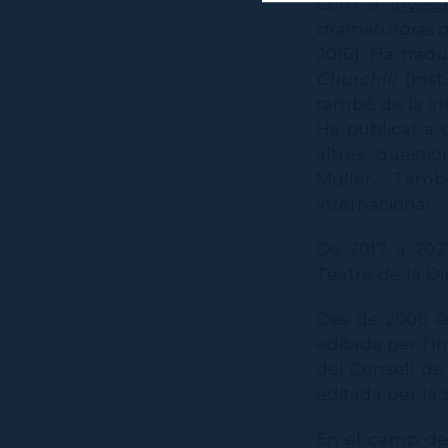
Com a
inves
dramatúrgias d
2016). Ha trad
Churchill
(Ins
també de la in
Ha publicat a d
altres qüesti
Müller. Tamb
internacional.
De 2017 a 2021
Teatre de la D
Des de 2006 é
editada per l'I
del Consell de
editada per la 
En el camp de 