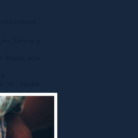
ncesca Pirami.
uba.
Estrena a
 de Bogotà amb
na.
a al Festival
né.
elona.
l Festival de