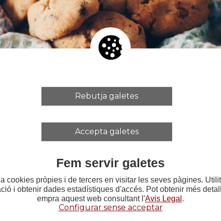
ecibels.
Estrena al Festival de Teatre Internacional d
mpesta
de William Shakespeare. Estrena al Festiva
lta al día en ochenta mundos
. Estrena a l'Espai Ll
celona.
ents de Passolini
. Estrena a l'Espai Lliure i al T
Rebutja galetes
a de Bergman.
Estrena a l’Espai Lliure i Teatre Tant
 segle XX
. Estrena a l'Espai Lliure i al Teatre Lliure d
Accepta galetes
ha participat en més d'una quinzena de muntatg
Fem servir galetes
ics. Entre altres, de Mario Gas (
Lulú
), Ricard Salvat (
oscuridad
), Mònica Bofill (
Constel·lacions
), Joan Arqu
a cookies pròpies i de tercers en visitar les seves pàgines. Util
tre maneres d'apagar la llum
) o Pere Daussà (
Ba
ació i obtenir dades estadístiques d'accés. Pot obtenir més deta
empra aquest web consultant l'
Avis Legal
.
Configurar sense acceptar