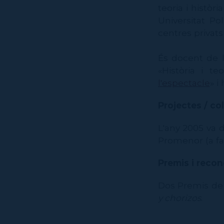
teoria i històr
Universitat Po
centres privats
És docent de l
«Història i te
l'espectacle
» i
Projectes / col
L'any 2005 va 
Promenor (a fav
Premis i reco
Dos Premis de l
y chorizos
.