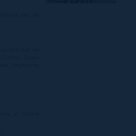
arcelona des de
trenats tant en
 Girona, Sitges
ssa, Argentina,
T.
rena al Teatre
n.