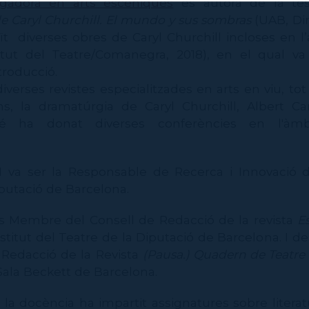
tigadora en arts escèniques
és autora de la tes
e Caryl Churchill. El mundo y sus sombras
(UAB, Dir
uït diverses obres de Caryl Churchill incloses en l
titut del Teatre/Comanegra, 2018), en el qual va
troducció.
iverses revistes especialitzades en arts en viu, tot
ons, la dramatúrgia de Caryl Churchill, Albert 
é ha donat diverses conferències en l'àmb
 va ser la Responsable de Recerca i Innovació de
iputació de Barcelona.
s Membre del Consell de Redacció de la revista
E
nstitut del Teatre de la Diputació de Barcelona. I d
 Redacció de la Revista
(Pausa.) Quadern de Teatr
Sala Beckett de Barcelona.
la docència ha impartit assignatures sobre literat