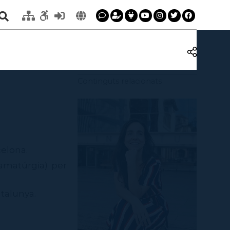
Continguts relacionats
elona.
ramatúrgia) per
talunya.