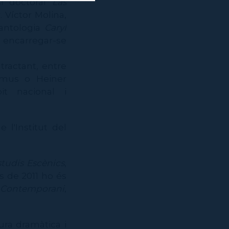
i doctoral
Las
. Víctor Molina,
’antologia
Caryl
 encarregar-se
 tractant, entre
Camus o Heiner
it nacional i
 l'Institut del
studis Escènics
,
es de 2011 ho és
e Contemporani
,
ura dramàtica i