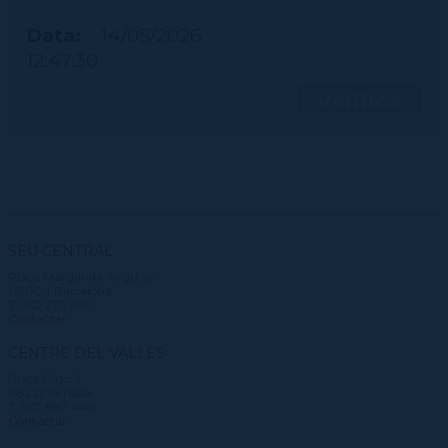
Data:
14/05/2026
12:47:30
Verifica
SEU CENTRAL
Plaça Margarida Xirgu, s/n
08004 Barcelona
T. 932 273 900
Contactar
CENTRE DEL VALLÈS
Plaça Didó, 1
08221 Terrassa
T. 937 887 440
Contactar