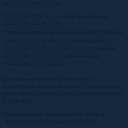
Qualitat
Pràctiques externes ESAD
s’acreditarà mitjançant:
Pràctiques externes CSD
Alumnes amb necessitats educatives especials
ESAD (Interpretació | Direcció i Dramatúrgia | Escenografia)
Certificat oficial que acrediti que estar en
Pràctiques externes ESTAE
CSD (Coreografia i interpretació | Pedagogia de la dansa)
Formació sense efectes acadèmics
Exempció de taxes per a persones amb discapacitat
possessió del nivell B1
Estudiants, drets i deures i òrgans de representació
ESAD (Interpretació | Direcció i Dramatúrgia | Escenografia)
Apte de la prova de nivell per viatjar d’Erasmus
CSD (Coreografia i interpretació | Pedagogia de la dansa)
Professorat
Apte de la prova de nivell que organitza el
CPD (Dansa clàssica | Contemporània | Espanyola)
Eines de gestió acadèmica
Departament d’Ensenyament:
convocatòria
Secretaries acadèmiques
ordinària
i
convocatòria extraordinària
Notícies
Batxillerat internacional
Activitats i Cartellera
Subscripció al Butlletí de l'IT
Publicacions
Agenda d'activitats
Es mantenen els nivells i els mitjans
d’acreditació necessaris dels alumnes que van
Cartellera IT
Històric
MAE. Museu de les Arts Escèniques
Catàleg de publicacions
iniciar els estudis en cursos acadèmics anteriors
Ressonàncies IT
Històric
Reservori Digital de l'Institut del Teatre
IT Acció Social i Comunitària
al 2018-2019.
Històric
Revista Estudis Escènics
Recerca
Qui som i objectius
Base de Dades de Dramatúrgia Catalana Contemporània
Simposi Internacional de la revista «Estudis Escènics»
Quadre resum d'acreditació de llengua
Premi IT Acció Social i Comunitària
IT Impulsa
Jornades Scanner
2026 / Teatre Lliure, 50 anys: passat, present i futur
estrangera segons la promoció (pdf)
Repertori Teatral Català
Comunitat d'Aprenentatge
Scanner 2024
Projectes
Servei de graduats i graduades
2025 / La societat fa l'espectacle