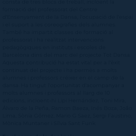
consta de tres blocs de treball, incloent la
formació del professorat del Centre
d'Ensenyament de la Dansa, l'ocupació de l'espai
i el suport a les coreografies dels alumnes.
També ha impartit classes de formació al
professorat i ha realitzat intervencions
pedagògiques en instituts i escoles de
Barcelona dins del marc del projecte Tot Dansa.
Aquesta contribució ha estat vital per a l'èxit
continuat del projecte i ha permès a molts
alumnes i professors créixer en el camp de la
dansa. Ha tingut l'oportunitat d'acompanyar a
molts alumnes i professors al llarg de 10
edicions, incloent-hi Lipi Hernández, Toni Mira,
Álvaro de la Peña, Ramon Baeza, Inés Boza, Joâo
Lima, Sònia Gómez, Mario G Saez, Sergi Faustino,
Mònica Muntaner i Sílvia Sant Funk.