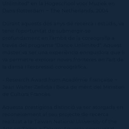
Unlimited" en la Hogeschool voor Muziek en
CPD (Dansa clàssica | Contemporània | Espanyola)
Eines de gestió acadèmica
Dans Rotterdam ~ The Netherlands, 2004.
Secretaries acadèmiques
Durant aquests dos anys de recerca i estudis, va
tenir l'oportunitat de submergir-se
profundament en l'àmbit de la coreografia a
través del programa "Dance Unlimited". Aquest
màster va ser una experiència enriquidora que li
va permetre explorar noves fronteres en l'art de
la dansa i l'expressió coreogràfica.
- Research Award from Académie Française ~
Jean Walter Zellidja i Beca de mèrit del Ministeri
de Cultura Francès.
Aquesta prestigiosa distinció va ser atorgada en
reconeixement al seu projecte de recerca
realitzat a la Taiwan National University of the
Arts en Taipei a Taiwan. Aquesta oportunitat