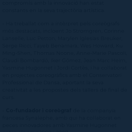
compromís amb la innovació han estat
constants en la seva trajectòria artística.
- Ha treballat com a intèrpret pels coreògrafs
més destacats, incloent Jo Stromgren, Corinne
Lanselle, Luc Petton, Marylen Iglesias Breuker,
Serge Ricci, Tayeb Benamara, Wes Howard, Ku
Ming-Shen, Thomas Noone, Anne-Marie Pascoli,
Claudi Bombardó, Iker Gómez, Jean Marc Heim,
Yasmine Hugonnet i Jordi Cortès, i ha col·laborat
en projectes coreogràfics amb el Conservatori
Professional de Dansa, aportant la seva
creativitat a les propostes dels tallers de final de
curs.
-
Co-fundador i coreògraf
de la companyia
francesa Synalephe, amb qui ha col·laborat en
peces innovadores amb Yasmine Hugonnet