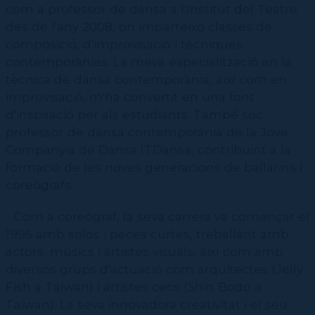
com a professor de dansa a l'Institut del Teatre
des de l'any 2008, on imparteixo classes de
composició, d'improvisació i tècniques
contemporànies. La meva especialització en la
tècnica de dansa contemporània, així com en
improvisació, m'ha convertit en una font
d'inspiració per als estudiants. També soc
professor de dansa contemporània de la Jove
Companyia de Dansa ITDansa, contribuint a la
formació de les noves generacions de ballarins i
coreògrafs.
- Com a coreògraf, la seva carrera va començar el
1995 amb solos i peces curtes, treballant amb
actors, músics i artistes visuals, així com amb
diversos grups d'actuació com arquitectes (Jelly
Fish a Taiwan) i artistes cecs (Shin Bodo a
Taiwan). La seva innovadora creativitat i el seu