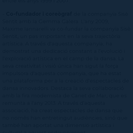
entre els anys 1999 i 2007.
-
Co-fundador i coreògraf
de la companyia Sisè
Sentit amb la Gemma Galera. L'any 2009,
Maxime Iannarelli va co-fundar la companyia Sisè
Sentit, un pas important en la seva trajectòria
artística. A través d'aquesta companyia, ha
demostrat una dedicació constant a l'evolució i
l'exploració artística en el camp de la dansa. La
seva creativitat i visió única han sigut la força
impulsora d'aquesta companyia, que ha estat
una plataforma per a la creació d'espectacles de
dansa innovadors. Destaca la seva col·laboració
amb la fira modernista de Canet de Mar, que es
remunta a l'any 2013. A través d'aquesta
associació, ha creat espectacles de dansa que
no només han entretingut audiències, sinó que
també han aportat una dimensió artística i
cultural a aquest esdeveniment.