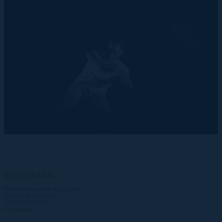
SEU CENTRAL
Plaça Margarida Xirgu, s/n
08004 Barcelona
T. 932 273 900
Contactar