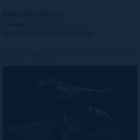
Dades de contacte
email
iannarellim@institutdelteatre.cat
Continguts relacionats