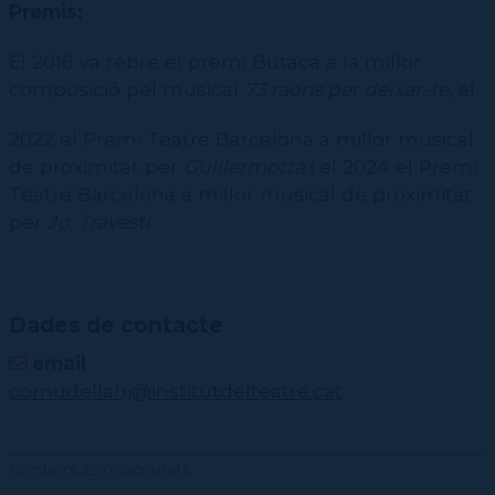
Premis:
El 2016 va rebre el premi Butaca a la millor
composició pel musical
73 raons per deixar-te,
el
2022 el Premi Teatre Barcelona a millor musical
de proximitat per
Guillermotta
i el 2024 el Premi
Teatre Barcelona a millor musical de proximitat
per
Jo, Travesti
.
Dades de contacte
email
cornudellahj@institutdelteatre.cat
Continguts relacionats