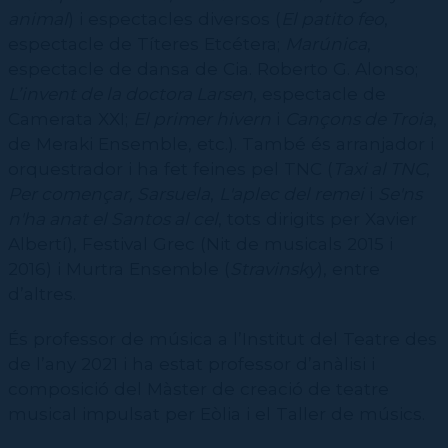
animal
) i espectacles diversos (
El patito feo
,
espectacle de Títeres Etcétera;
Marúnica
,
espectacle de dansa de Cia. Roberto G. Alonso;
L’invent de la doctora Larsen
, espectacle de
Camerata XXI;
El primer hivern
i
Cançons de Troia
,
de Meraki Ensemble, etc.). També és arranjador i
orquestrador i ha fet feines pel TNC (
Taxi al TNC
,
Per començar, Sarsuela
,
L'aplec del remei
i
Se'ns
n'ha anat el Santos al cel
, tots dirigits per Xavier
Albertí), Festival Grec (Nit de musicals 2015 i
2016) i Murtra Ensemble (
Stravinsky
), entre
d’altres.
És professor de música a l’Institut del Teatre des
de l’any 2021 i ha estat professor d’anàlisi i
composició del Màster de creació de teatre
musical impulsat per Eòlia i el Taller de músics.