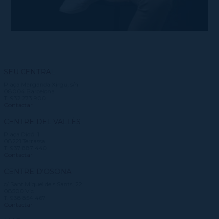
SEU CENTRAL
Plaça Margarida Xirgu, s/n
08004 Barcelona
T. 932 273 900
Contactar
CENTRE DEL VALLÈS
Plaça Didó, 1
08221 Terrassa
T. 937 887 440
Contactar
CENTRE D'OSONA
c/ Sant Miquel dels Sants, 22
08500 Vic
T. 938 854 467
Contactar