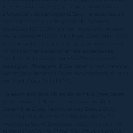
CPD (Dansa clàssica | Contemporània | Espanyola)
Eines de gestió acadèmica
les coses clares
(2017), dirigit per Jordi Oriol i
Secretaries acadèmiques
L’important és participar
(2024). Ha estat músic i
director musical de l'espectacle
Laberint
Striptease
(2019, Companyia Roberto G. Alonso),
de
Guillermotta
(2021, dirigit per Jordi Prat i Coll),
Jo, travesti
(2023, escrit i dirigit per Josep Maria
Miró) i clarinetista-actor en els espectacles
familiars del Caixaforum
El col·leccionista de
paisatges
i
Papageno & Cia
. Recentment ha estat
pianista/clarinetista a l’obra
Els Criminals
, dirigida
per Jordi Prat i Coll al TNC.
Ha escrit sobretot obres de cambra (
tres peces
blaves
, quartet Neuma;
Caucuaüc
, Bärhof
Ensemble;
El jaç, l’amor i el son
, Banus Duo),
música per a obres de teatre (
Kentucky ha
muerto
,
Laberint Striptease
, etc.), musicals (
73
raons per deixar-te
,
El zoo d’en Pitus
,
La granja