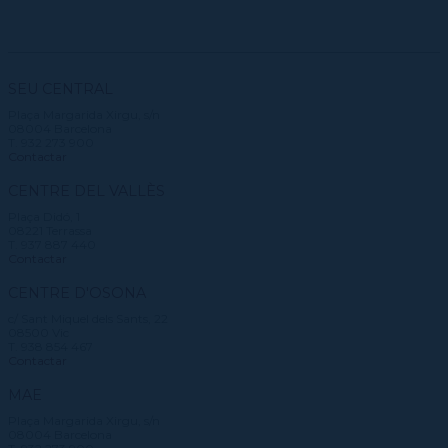
CPD (Dansa clàssica | Contemporània | Espanyola)
Eines de gestió acadèmica
Secretaries acadèmiques
SEU CENTRAL
Plaça Margarida Xirgu, s/n
08004 Barcelona
T. 932 273 900
Contactar
CENTRE DEL VALLÈS
Plaça Didó, 1
08221 Terrassa
T. 937 887 440
Contactar
CENTRE D'OSONA
c/ Sant Miquel dels Sants, 22
08500 Vic
T. 938 854 467
Contactar
MAE
Plaça Margarida Xirgu, s/n
08004 Barcelona