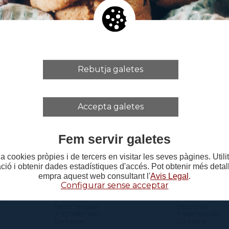
ssats en difondre algun espectacle envieu la inform
stitutdelteatre.cat
Rebutja galetes
Accepta galetes
Fem servir galetes
a cookies pròpies i de tercers en visitar les seves pàgines. Util
ació i obtenir dades estadístiques d'accés. Pot obtenir més deta
empra aquest web consultant l'
Avis Legal
.
Configurar sense acceptar
CENTRE DEL VALLÈS
CENTRE D'O
 s/n
Plaça Didó, 1
c/ Sant Miquel del
08221 Terrassa
08500 Vic
T. 937 887 440
T. 938 854 467
Contactar
Contactar