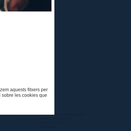
ació a:
itzem aquests fitxers per
ll sobre les cookies que
SONA
MAE
s Sants, 22
Plaça Margarida Xirgu, s/n
08004 Barcelona
T. 932 273 900
Contactar