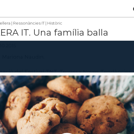
ellera
|
Ressonàncies IT
|
Històric
RA IT. Una família balla
.10.2015
 Mariona Naudin.
mació del Festival TNT, Terrassa Noves Tendències
tubre a la Societat Coral els Amics, Carrer Pantà, 57
ó:
Festival TNT
T
és un recull informatiu dels espectacles externs 
fessors, alumnes o graduats recents de l’Institut d
ales independents de l'Institut del Teatre.