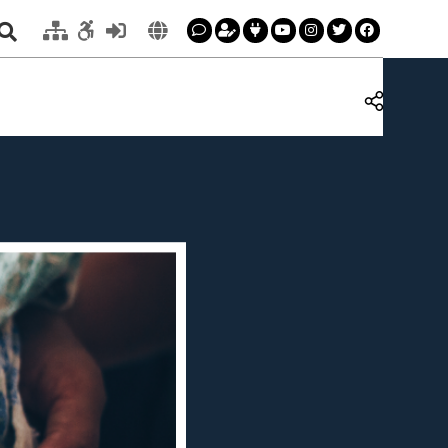
en els quals
el Teatre.