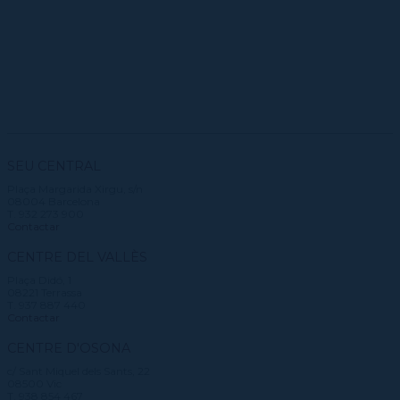
CPD
Repertori
CPD (Dansa clàssica | Contemporània | Espanyola)
Eines de gestió acadèmica
Inscriure's al Servei de graduats i graduades
Masterclass Dansa en Xarxa
Recerca històrica sobre Teatre Independent
ESTAE
Galeria d'imatges
Secretaries acadèmiques
Diccionari de Dansa Clàssica
Calendari
Contractació de funcions
SEU CENTRAL
Plaça Margarida Xirgu, s/n
08004 Barcelona
T. 932 273 900
Contactar
CENTRE DEL VALLÈS
Plaça Didó, 1
08221 Terrassa
T. 937 887 440
Contactar
CENTRE D'OSONA
c/ Sant Miquel dels Sants, 22
08500 Vic
T. 938 854 467