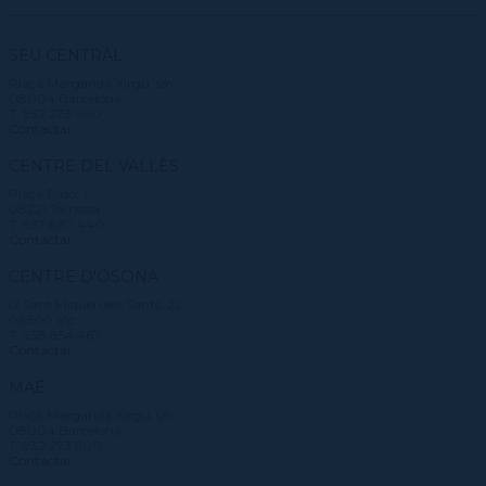
CPD
Repertori
CPD (Dansa clàssica | Contemporània | Espanyola)
Eines de gestió acadèmica
Inscriure's al Servei de graduats i graduades
Masterclass Dansa en Xarxa
Recerca històrica sobre Teatre Independent
ESTAE
Galeria d'imatges
Secretaries acadèmiques
SEU CENTRAL
Diccionari de Dansa Clàssica
Calendari
Plaça Margarida Xirgu, s/n
Contractació de funcions
08004 Barcelona
T. 932 273 900
Contactar
CENTRE DEL VALLÈS
Plaça Didó, 1
08221 Terrassa
T. 937 887 440
Contactar
CENTRE D'OSONA
c/ Sant Miquel dels Sants, 22
08500 Vic
T. 938 854 467
Contactar
MAE
Plaça Margarida Xirgu, s/n
08004 Barcelona
T. 932 273 900
Contactar