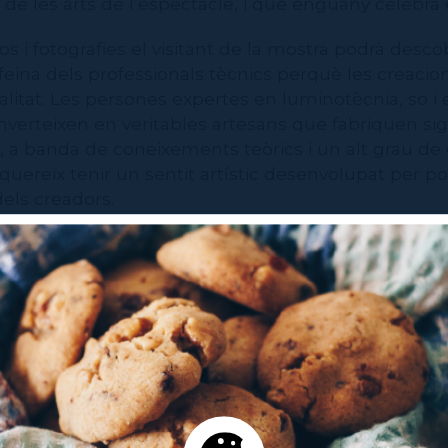
 de les arts de l’espectacle, i que enguany celebra 
tos i fotografies el visitant de la mostra podrà desc
feina dels professionals tècnics perquè les creacion
alitat. Les persones expertes en luminotècnia, so i
verteixen en veritables artesans que fabriquen sign
e, a banda de coneixements teòrics i un alt grau d
equereix tenir un sentit artístic desenvolupat per p
els creadors.
ull el testimoni d’una trentena de persones, entre l
ena, intèrprets, escenògrafs, professionals tècnics 
mnes de l’ESTAE. A través de les seves paraules es 
ls que treballen en l’àmbit tècnic de les arts escè
nsabilitat sobre el producte final que es presenta 
é destaca com són els estudis de l’ESTAE, els qu
a formació pràctica i al treball en grups reduïts, i