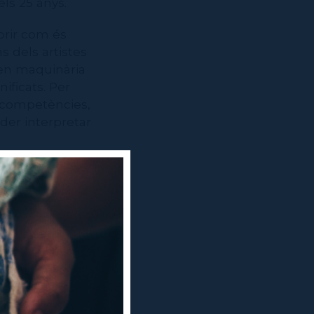
els 25 anys.
obrir com és
s dels artistes
 en maquinària
ificats. Per
e competències,
oder interpretar
es quals hi ha
de diversos
constata que
niques tenen
sobre
als donen molta
ngredients que