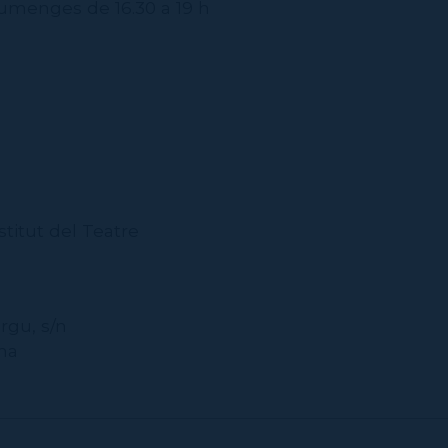
diumenges de 16.30 a 19 h
stitut del Teatre
irgu, s/n
na