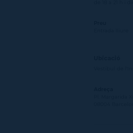
de 18 a 21 h i 
Preu
Entrada lliure
Ubicació
Vestíbul de l'In
Adreça
Pl. Margarida X
08004 Barcelo