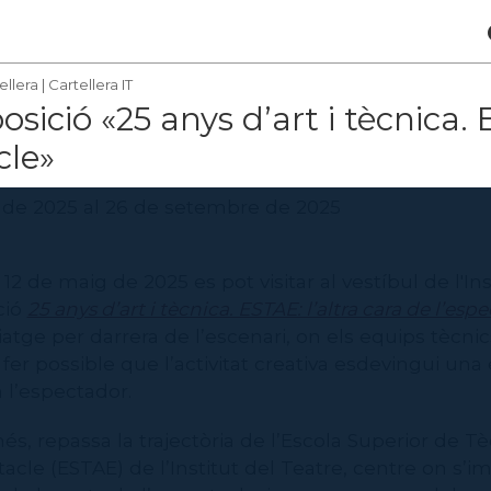
ellera
|
Cartellera IT
sició «25 anys d’art i tècnica. 
cle»
 de 2025 al 26 de setembre de 2025
12 de maig de 2025 es pot visitar al vestíbul de l'Ins
ció
25 anys d’art i tècnica. ESTAE: l’altra cara de l’esp
atge per darrera de l’escenari, on els equips tècnic
fer possible que l’activitat creativa esdevingui una
 l’espectador.
més, repassa la trajectòria de l’Escola Superior de T
tacle (ESTAE) de l’Institut del Teatre, centre on s’i