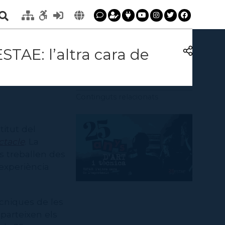
ESTAE: l’altra cara de
Continguts relacionats
titut del
ectacle
. La
s treballen des
 experiència
ècniques de les
mparteixen els