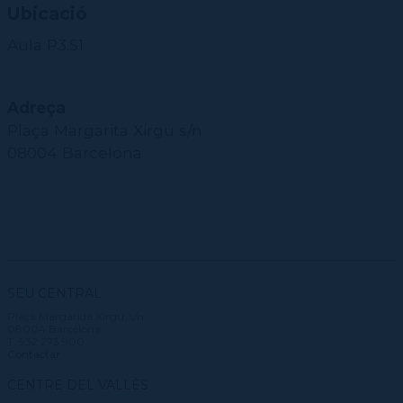
Ubicació
Aula P3.S1
Adreça
Plaça Margarita Xirgu s/n
08004 Barcelona
SEU CENTRAL
Plaça Margarida Xirgu, s/n
08004 Barcelona
T. 932 273 900
Contactar
CENTRE DEL VALLÈS