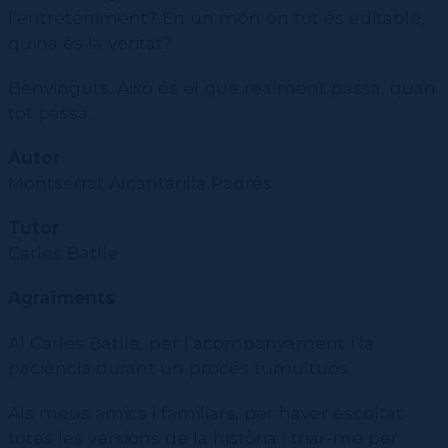
l’entreteniment? En un món on tot és editable,
quina és la veritat?
Benvinguts. Això és el que realment passa, quan
tot passa.
Autor
Montserrat Alcantarilla Padrés
Tutor
Carles Batlle
Agraïments
Al Carles Batlle, per l’acompanyament i la
paciència durant un procés tumultuós.
Als meus amics i familiars, per haver escoltat
totes les versions de la història i triar-me per