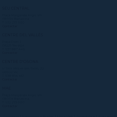
SEU CENTRAL
Plaça Margarida Xirgu, s/n
08004 Barcelona
T. 932 273 900
Contactar
CENTRE DEL VALLÈS
Plaça Didó, 1
08221 Terrassa
T. 937 887 440
Contactar
CENTRE D'OSONA
c/ Sant Miquel dels Sants, 22
08500 Vic
T. 938 854 467
Contactar
MAE
Plaça Margarida Xirgu, s/n
08004 Barcelona
T. 932 273 900
Contactar
Contactar
Subscripció al Butlletí
Mapa Web
Accessibilitat
Avís Legal