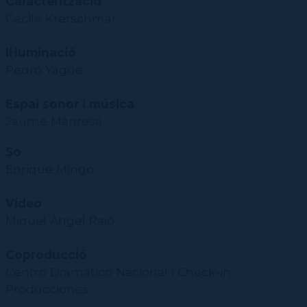
Caracterització
Cécile Kretschmar
Il·luminació
Pedro Yagüe
Espai sonor i música
Jaume Manresa
So
Enrique Mingo
Vídeo
Miquel Àngel Raió
Coproducció
Centro Dramático Nacional i Check-in
Producciones