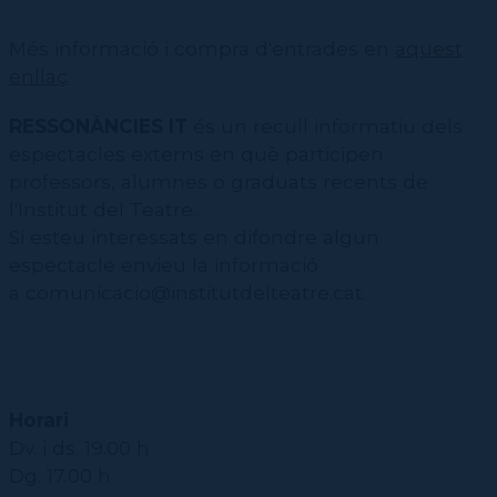
Més informació i compra d'entrades en
aquest
enllaç
RESSONÀNCIES IT
és un recull informatiu dels
espectacles externs en què participen
professors, alumnes o graduats recents de
l'Institut del Teatre.
Si esteu interessats en difondre algun
espectacle envieu la informació
a comunicacio@institutdelteatre.cat.
Horari
Dv. i ds. 19.00 h
Dg. 17.00 h