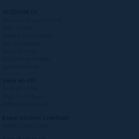
CPD
Repertori
CPD (Dansa clàssica | Contemporània | Espanyola)
Eines de gestió acadèmica
Inscriure's al Servei de graduats i graduades
Masterclass Dansa en Xarxa
Recerca històrica sobre Teatre Independent
ESTAE
Galeria d'imatges
INTÈRPRETS
Secretaries acadèmiques
Diccionari de Dansa Clàssica
Antonio Durán ‘Morris’
Calendari
Alba Flores
Contractació de funcions
Natalia Hernández
María Morales
Paco Ochoa
Guillermo Toledo
Juan Vinuesa
Veus en off
Andrés Lima
Olga Rodríguez
Alberto San Juan
Espai escènic i vestuari
Beatriz San Juan