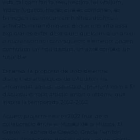
vida, tal com fan la resurrectina i el vitalium,
indicis fugaços, traces que es confonen, es
barregen i es creuen amb altres desitjos i
activitats mnemòniques. El que ens interessa
explorar és el fet d’extreure quelcom d’un arxiu
o microcosmos i com aquests elements poden
configurar un nou discurs, un altre context: un
futurible.
Escenes, la proposta de trobada entre
disciplines artístiques de L’Auditori, ha
encarregat aquest espectacle prenent com a fil
discursiu el relat artístic «mort o retorn», que
inspira la temporada 2022-2023.
Aquest projecte neix el 2022 fruit de la
col·laboració entre el Museu de la Música, El
Graner – Fàbrica de Creació, Gràcia Territori
Sonor, i Constanza Brnčić i el seu equip artístic,