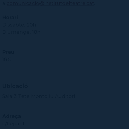
a
comunicacio@institutdelteatre.cat
.
Horari
Dissabte, 20h
Diumenge, 18h
Preu
18€
Ubicació
Sala 3 Tete Montoliu Auditori
Adreça
c/Lepant