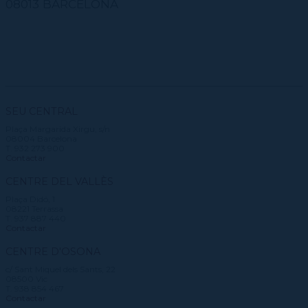
08013 BARCELONA
SEU CENTRAL
Plaça Margarida Xirgu, s/n
08004 Barcelona
T. 932 273 900
Contactar
CENTRE DEL VALLÈS
Plaça Didó, 1
08221 Terrassa
T. 937 887 440
Contactar
CENTRE D'OSONA
c/ Sant Miquel dels Sants, 22
08500 Vic
T. 938 854 467
Contactar