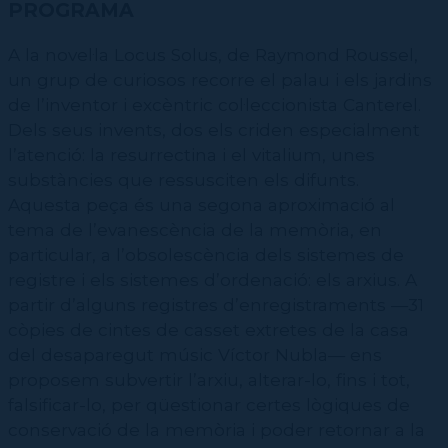
PROGRAMA
A la novel·la Locus Solus, de Raymond Roussel,
un grup de curiosos recorre el palau i els jardins
de l’inventor i excèntric col·leccionista Canterel.
Dels seus invents, dos els criden especialment
l’atenció: la resurrectina i el vitalium, unes
substàncies que ressusciten els difunts.
Aquesta peça és una segona aproximació al
tema de l’evanescència de la memòria, en
particular, a l’obsolescència dels sistemes de
registre i els sistemes d’ordenació: els arxius. A
partir d’alguns registres d’enregistraments —31
còpies de cintes de casset extretes de la casa
del desaparegut músic Víctor Nubla— ens
proposem subvertir l’arxiu, alterar-lo, fins i tot,
falsificar-lo, per qüestionar certes lògiques de
conservació de la memòria i poder retornar a la