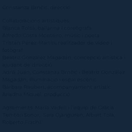
CPD
Repertori
CPD (Dansa clàssica | Contemporània | Espanyola)
Eines de gestió acadèmica
Inscriure's al Servei de graduats i graduades
Constanza Brnčić, direcció
Masterclass Dansa en Xarxa
Recerca històrica sobre Teatre Independent
ESTAE
Galeria d'imatges
Secretaries acadèmiques
Diccionari de Dansa Clàssica
Calendari
Col·laboracions artístiques:
Contractació de funcions
Blanca Tolsà, ballarina i coreògrafa
Alfredo Costa Monteiro, músic i poeta
Tristán Pérez-Martín, realitzador de vídeo i
fotògraf
Beatriz González Magadán, concepció artística i
ajudant de direcció
Adrià Juan, Constanza Brnčić i Beatriz González
Magadán, il·luminació i espai escènic
Bàrbara Raubert, acompanyament artístic
Ariadna Miquel, producció
Agraïments: María Vadell i l’equip de Gràcia
Territori Sonor, Sara Ojanguren, Albert Tola,
Roberto Fratini.