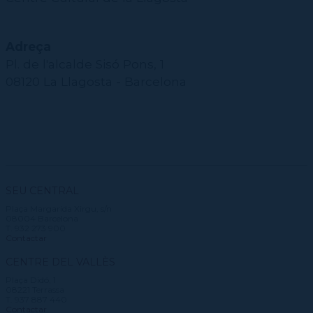
Adreça
Pl. de l'alcalde Sisó Pons, 1
08120 La Llagosta - Barcelona
SEU CENTRAL
Plaça Margarida Xirgu, s/n
08004 Barcelona
T. 932 273 900
Contactar
CENTRE DEL VALLÈS
Plaça Didó, 1
08221 Terrassa
T. 937 887 440
Contactar