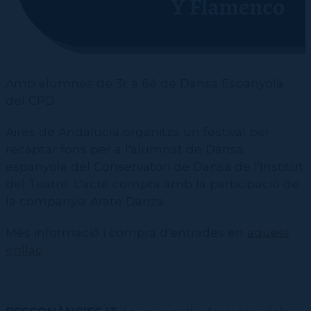
CPD
Repertori
CPD (Dansa clàssica | Contemporània | Espanyola)
Eines de gestió acadèmica
Inscriure's al Servei de graduats i graduades
Masterclass Dansa en Xarxa
Recerca històrica sobre Teatre Independent
ESTAE
Galeria d'imatges
Secretaries acadèmiques
Diccionari de Dansa Clàssica
Calendari
Contractació de funcions
Amb alumnes de 3r a 6è de Dansa Espanyola
del CPD.
Aires de Andalucía organitza un festival per
recaptar fons per a l'alumnat de Dansa
espanyola del Conservatori de Dansa de l'Institut
del Teatre. L'acte compta amb la participació de
la companyia Arate Danza.
Més informació i compra d'entrades en
aquest
enllaç