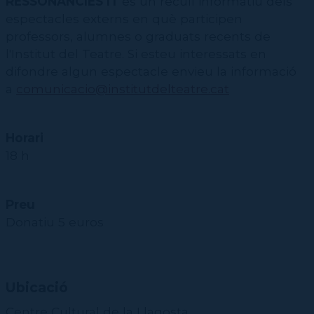
RESSONÀNCIES IT
és un recull informatiu dels
espectacles externs en què participen
professors, alumnes o graduats recents de
l'Institut del Teatre. Si esteu interessats en
difondre algun espectacle envieu la informació
a
comunicacio@institutdelteatre.cat
Horari
18 h
Preu
Donatiu 5 euros
Ubicació
Centre Cultural de la Llagosta